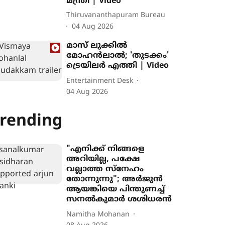
മന്ത്രി | Video
Thiruvananthapuram Bureau
04 Aug 2026
മാസ് ലുക്കിൽ
മോഹൻലാൽ; 'തുടക്കം'
ട്രെയിലർ എത്തി | Video
Entertainment Desk
04 Aug 2026
rending
"എനിക്ക് നിങ്ങളെ
അറിയില്ല, പക്ഷേ
വല്ലാത്ത സ്നേഹം
തോന്നുന്നു"; അർജുൻ
ആയങ്കിയെ പിന്തുണച്ച്
സനൽകുമാർ ശശിധരൻ
Namitha Mohanan