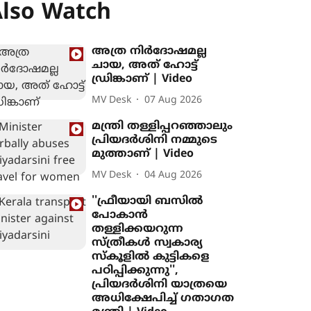
lso Watch
അത്ര നിർദോഷമല്ല
ചായ, അത് ഹോട്ട്
ഡ്രിങ്കാണ് | Video
MV Desk
07 Aug 2026
മന്ത്രി തള്ളിപ്പറഞ്ഞാലും
പ്രിയദർശിനി നമ്മുടെ
മുത്താണ് | Video
MV Desk
04 Aug 2026
''ഫ്രീയായി ബസിൽ
പോകാൻ
തള്ളിക്കയറുന്ന
സ്ത്രീകൾ സ്വകാര്യ
സ്കൂളിൽ കുട്ടികളെ
പഠിപ്പിക്കുന്നു'',
പ്രിയദർശിനി യാത്രയെ
അധിക്ഷേപിച്ച് ഗതാഗത