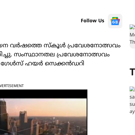
Follow Us
്യായന വർഷത്തെ സ്കൂൾ പ്രവേശനോത്സവം
വഹിച്ചു. സംസ്ഥാനതല പ്രവേശനോത്സവം
 ഗേള്‍സ് ഹയര്‍ സെക്കൻ​ഡ​റി
T
VERTISEMENT