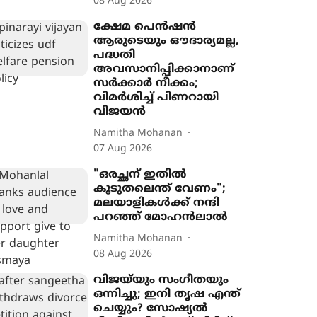
08 Aug 2026
ക്ഷേമ പെൻഷൻ
ആരുടെയും ഔദാര്യമല്ല,
പദ്ധതി
അവസാനിപ്പിക്കാനാണ്
സർക്കാർ നീക്കം;
വിമർശിച്ച് പിണറായി
വിജയൻ
Namitha Mohanan
07 Aug 2026
"ഒരച്ഛന് ഇതില്‍
കൂടുതലെന്ത് വേണം";
മലയാളികൾക്ക് നന്ദി
പറഞ്ഞ് മോഹന്‍ലാല്‍
Namitha Mohanan
08 Aug 2026
വിജയ്‌യും സംഗീതയും
ഒന്നിച്ചു; ഇനി തൃഷ എന്ത്
ചെയ്യും? സോഷ്യൽ