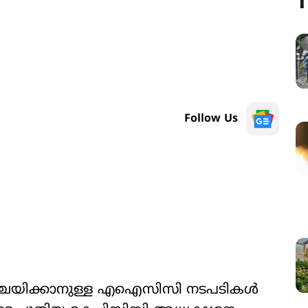
T
Follow Us
 നിശ്ചയിക്കാനുള്ള എഐസിസി നടപടികൾ