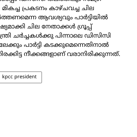
ച്ച പ്രകടനം കാഴ്ചവച്ച ചില
ിർത്തണമെന്ന ആവശ്യവും പാർട്ടിയിൽ
്യമാക്കി ചില നേതാക്കൾ ഗ്രൂപ്പ്
യമന്ത്രി ചർച്ചകൾക്കു പിന്നാലെ ഡിസിസി
േക്കും പാർട്ടി കടക്കുമെന്നെതിനാൽ
കിട്ട നീക്കങ്ങളാണ് വരാനിരിക്കുന്നത്.
kpcc president