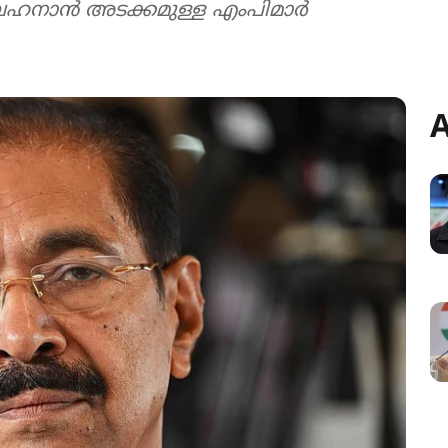
ബെഹനാൻ അടക്കമുള്ള എംപിമാർ
A