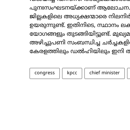
പുനഃസംഘടനയ്ക്കാണ് ആലോചന. മിക
ജില്ലകളിലെ അധ്യക്ഷന്മാരെ നിലന
ഉയരുന്നുണ്ട്. ഇതിനിടെ, സ്ഥാനം ലക്ഷ
യോഗങ്ങളും തുടങ്ങിയിട്ടുണ്ട്. മുഖ്
അഴിച്ചുപണി സംബന്ധിച്ച ചർച്ചകളില
കേരളത്തിലും ഡൽഹിയിലും ഇനി തിരക്
congress
kpcc
chief minister