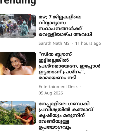
rending
മഴ; 7 ജില്ലകളിലെ
വിദ്യാഭ്യാസ
സ്ഥാപനങ്ങൾക്ക്
വെള്ളിയാഴ്ച അവധി
Sarath Nath MS
11 hours ago
''സീത ബ്ലൗസ്
ഇട്ടില്ലെങ്കിൽ
പ്രശ്നമായേനേ, ഇപ്പോൾ
ഇട്ടതാണ് പ്രശ്നം'',
രാമായണം നടി
Entertainment Desk
05 Aug 2026
നേപ്പാളിലെ ഗണ്ഡകി
പ്രവിശ‍്യയിൽ കഞ്ചാവ്
കൃഷി‍യും മരുന്നിന്
വേണ്ടിയുള്ള
ഉപയോഗവും