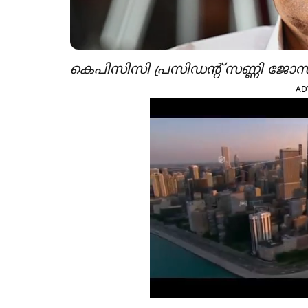
കെപിസിസി പ്രസിഡന്‍റ് സണ്ണി ജോസ
AD