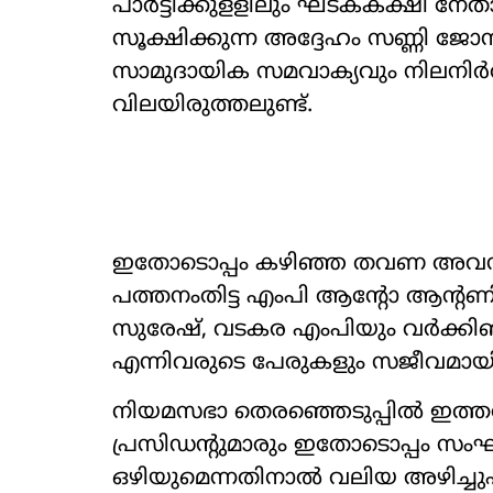
പാർട്ടിക്കുളളിലും ഘടകകക്ഷി നേതാ
സൂക്ഷിക്കുന്ന അദ്ദേഹം സണ്ണി 
സാമുദായിക സമവാക്യവും നിലനിർത്ത
വിലയിരുത്തലുണ്ട്.
ഇതോടൊപ്പം കഴിഞ്ഞ തവണ അവസാന
പത്തനംതിട്ട എംപി ആന്‍റോ ആന്‍റണ
സുരേഷ്, വടകര എംപിയും വർക്കിങ്
എന്നിവരുടെ പേരുകളും സജീവമായി 
നിയമസഭാ തെരഞ്ഞെടുപ്പിൽ ഇത്തവ
പ്രസിഡന്‍റുമാരും ഇതോടൊപ്പം സ
ഒഴിയുമെന്നതിനാൽ വലിയ അഴിച്ചുപ