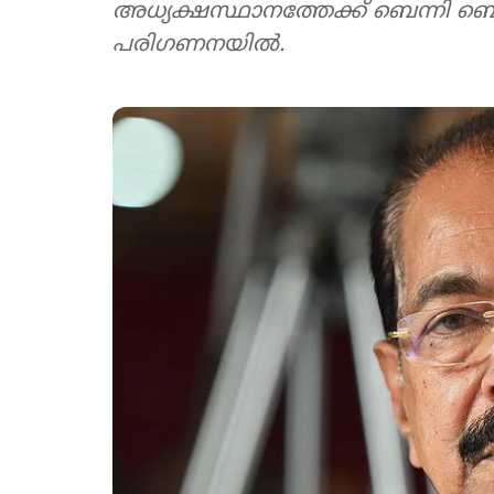
അധ്യക്ഷസ്ഥാനത്തേക്ക് ബെന്നി 
പരിഗണനയിൽ.