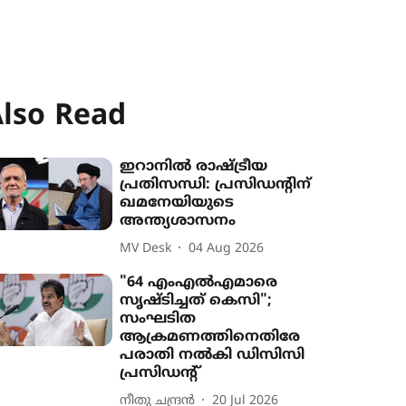
lso Read
ഇറാനിൽ രാഷ്ട്രീയ
പ്രതിസന്ധി: പ്രസിഡന്‍റിന്
ഖമനേയിയുടെ
അന്ത്യശാസനം
MV Desk
04 Aug 2026
"64 എംഎൽഎമാരെ
സൃഷ്ടിച്ചത് കെസി";
സംഘടിത
ആക്രമണത്തിനെതിരേ
പരാതി നൽകി ഡിസിസി
പ്രസിഡന്‍റ്
നീതു ചന്ദ്രൻ
20 Jul 2026