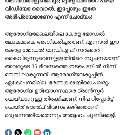
അനര്‍ഥങ്ങളുണ്ടാവും; മുരളീധരന്‍റെ പഴയ
വീഡിയോ വൈറൽ, ഇപ്പോഴും ഇതേ
അഭിപ്രായമാണോ എന്ന് ചോദ്യം!
ആരോഗ്യമേഖലയിലെ കേരള മോഡൽ
ലോകമാകെ അംഗീകരിച്ചതാണ്. എന്നാൽ ഈ
കേരള മോഡൽ യുഡിഎഫ് സർക്കാർ
കൈവിടുന്നുവെന്നുള്ളതിന്‍റെ സൂചനയാണ്
അവരുടെ 35 ദിവസത്തെ ഇടപെടലിൽ നിന്ന്
മനസിലാകുന്ന‌ത്. ആരോഗ്യവകുപ്പിൽ
ഏകോപനമില്ല. ഭരണകക്ഷയിലെ പലരും
ആരോഗ്യ ഉദ്യോഗസ്ഥരെ ട്രാൻസ്ഫർ
ചെയ്യാനുള്ള തിരക്കിലാണ്. നിപ റിപ്പോർട്ട്
ചെയ്ത് അഞ്ച് ദിവസം കഴിഞ്ഞാണ്
മരുന്നെത്തിയതെന്നും അദ്ദേഹം ചൂണ്ടിക്കാട്ടി.