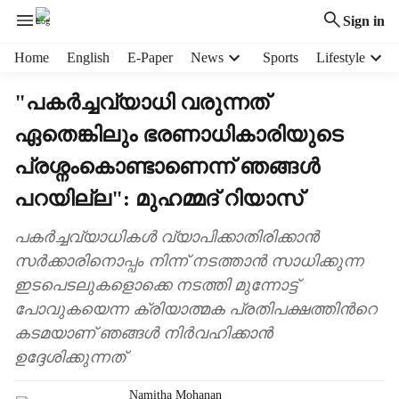
Sign in
H
Home
English
E-Paper
News
Sports
Lifestyle
e
a
"പകർച്ചവ്യാധി വരുന്നത്
d
ഏതെങ്കിലും ഭരണാധികാരിയുടെ
e
r
പ്രശ്നംകൊണ്ടാണെന്ന് ഞങ്ങൾ
m
e
പറയില്ല": മുഹമ്മദ് റിയാസ്
n
u
പകർച്ചവ്യാധികൾ വ്യാപിക്കാതിരിക്കാൻ
i
സർക്കാരിനൊപ്പം നിന്ന് നടത്താൻ സാധിക്കുന്ന
t
ഇടപെടലുകളൊക്കെ നടത്തി മുന്നോട്ട്
e
പോവുകയെന്ന ക്രിയാത്മക പ്രതിപക്ഷത്തിന്‍റെ
m
s
കടമയാണ് ഞങ്ങൾ നിർവഹിക്കാൻ
ഉദ്ദേശിക്കുന്നത്
Namitha Mohanan