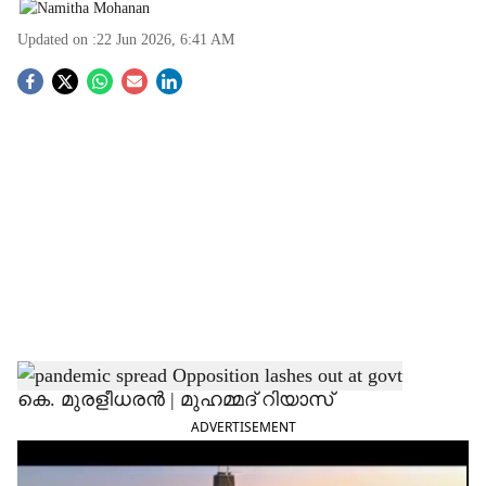
Updated on :
22 Jun 2026, 6:41 AM
S
o
c
i
a
l
s
h
കെ. മുരളീധരൻ | മുഹമ്മദ് റിയാസ്
ADVERTISEMENT
a
r