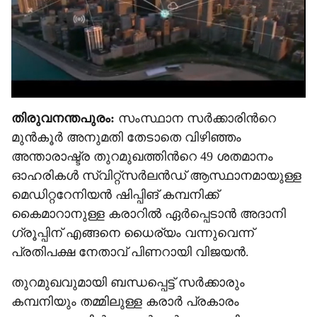
തിരുവനന്തപുരം:
സംസ്ഥാന സർക്കാരിന്‍റെ
മുൻകൂർ അനുമതി തേടാതെ വിഴിഞ്ഞം
അന്താരാഷ്ട്ര തുറമുഖത്തിന്‍റെ 49 ശതമാനം
ഓഹരികൾ സ്വിറ്റ്സർലൻഡ് ആസ്ഥാനമായുള്ള
മെഡിറ്ററേനിയൻ ഷിപ്പിങ് കമ്പനിക്ക്
കൈമാറാനുള്ള കരാറിൽ ഏർപ്പെടാൻ അദാനി
ഗ്രൂപ്പിന് എങ്ങനെ ധൈര‍്യം വന്നുവെന്ന്
പ്രതിപക്ഷ നേതാവ് പിണറായി വിജയൻ.
തുറമുഖവുമായി ബന്ധപ്പെട്ട് സർക്കാരും
കമ്പനിയും തമ്മിലുള്ള കരാർ പ്രകാരം