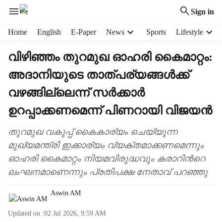
Sign in
H
Home
English
E-Paper
News
Sports
Lifestyle
e
a
വിഴിഞ്ഞം തുറമുഖ ഓഹരി കൈമാറ്റം:
d
അദാനിയുടെ താത്പര‍്യങ്ങൾക്ക്
e
r
വഴങ്ങില്ലെന്ന് സർക്കാർ
m
e
ഉറപ്പാക്കണമെന്ന് പിണറായി വിജയൻ
n
u
തുറമുഖ വകുപ്പ് കൈകാര‍്യം ചെയ്യുന്ന
i
മുഖ‍്യമന്ത്രി ഇക്കാര‍്യം വ‍്യക്തമാക്കണമെന്നും
t
ഓഹരി കൈമാറ്റം നിയമവിരുദ്ധവും കരാറിന്‍റെ
e
ലംഘനമാണെന്നും പ്രതിപക്ഷ നേതാവ് പറഞ്ഞു
m
s
Aswin AM
Updated on :
02 Jul 2026, 9:59 AM