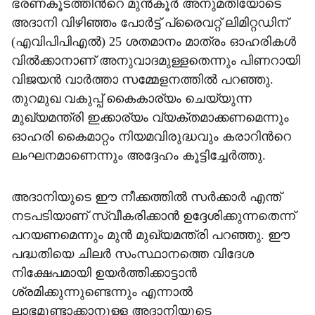
ഭരണകൂടത്തിന്‍റെ മുൻകൂർ അനുമതിയോടെ
അദാനി വിഴിഞ്ഞം പോർട്ട് പ്രൈവറ്റ് ലിമിറ്റഡിന്
(എവിപിപിഎൽ) 25 ശതമാനം മാത്രം ഓഹരികൾ
വിൽക്കാനാണ് അനുവാദമുള്ളതെന്നും പിണറായി
വിജയൻ വാർത്താ സമ്മേളനത്തിൽ പറഞ്ഞു.
തുറമുഖ വകുപ്പ് കൈകാര‍്യം ചെയ്യുന്ന
മുഖ‍്യമന്ത്രി ഇക്കാര‍്യം വ‍്യക്തമാക്കണമെന്നും
ഓഹരി കൈമാറ്റം നിയമവിരുദ്ധവും കരാറിന്‍റെ
ലംഘനമാണെന്നും അദ്ദേഹം കൂട്ടിച്ചേർത്തു.
അദാനിയുടെ ഈ നീക്കത്തിൽ സർക്കാർ എന്ത്
നടപടിയാണ് സ്വീകരിക്കാൻ ഉദ്ദേശിക്കുന്നതെന്ന്
പറയണമെന്നും മുൻ മുഖ‍്യമന്ത്രി പറഞ്ഞു. ഈ
പദ്ധതിയെ ചിലർ സംസ്ഥാനത്തെ വിദേശ
നിക്ഷേപമായി ഉയർത്തിക്കാട്ടാൻ
ശ്രമിക്കുന്നുണ്ടെന്നും എന്നാൽ
ലാഭമുണ്ടാക്കാനുള്ള അദാനിയുടെ