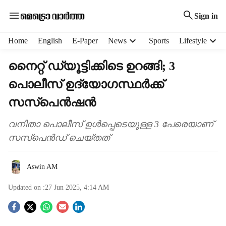
Sign in
H
Home
English
E-Paper
News
Sports
Lifestyle
e
a
നൈറ്റ് ഡ്യൂട്ടിക്കിടെ ഉറങ്ങി; 3
d
പൊലീസ് ഉദ‍്യോഗസ്ഥർക്ക്
e
r
സസ്പെൻഷൻ
m
e
വനിതാ പൊലീസ് ഉൾപ്പെടെയുള്ള 3 പേരെയാണ്
n
സസ്പെൻഡ് ചെയ്തത്
u
i
t
Aswin AM
e
m
Updated on :
27 Jun 2025, 4:14 AM
s
S