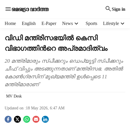
Sign in
H
Home
English
E-Paper
News
Sports
Lifestyle
e
a
വിഡി മന്ത്രിസഭയില്‍ കെസി
d
വിഭാഗത്തിന്‍റെ അപ്രമാദിത്വം
e
r
m
20 മന്ത്രിമാരും സ്പീക്കറും ഡെപ്യൂട്ടി സ്പീക്കറും
e
ചീഫ് വിപ്പും അടങ്ങുന്നതാണ് മന്ത്രിസഭ. അതില്‍
n
കോണ്‍ഗ്രസിന് മുഖ്യമന്ത്രി ഉള്‍പ്പെടെ 11
u
മന്ത്രിമാരാണ്
i
t
MV Desk
e
m
Updated on :
18 May 2026, 6:47 AM
s
S