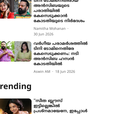
ടിനി ടോമിനെതിരായ
അൻസിബയുടെ
പരാതിയിൽ
കേസെടുക്കാൻ
കോടതിയുടെ നിർദേശം
Namitha Mohanan
30 Jun 2026
വർഗീയ പരാമർശത്തിൽ
ടിനി ടോമിനെതിരേ
കേസെടുക്കണം: നടി
അൻസിബ ഹസൻ
കോടതിയിൽ
Aswin AM
18 Jun 2026
rending
''സീത ബ്ലൗസ്
ഇട്ടില്ലെങ്കിൽ
പ്രശ്നമായേനേ, ഇപ്പോൾ