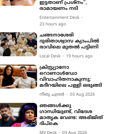
ഇട്ടതാണ് പ്രശ്നം'',
രാമായണം നടി
Entertainment Desk
23 hours ago
ചങ്ങനാശേരി
ദുരിതാശ്വാസ ക്യാംപിൽ
രാവിലെ മുതൽ പട്ടിണി
Local Desk
19 hours ago
ക്രിസ്റ്റ്യാനോ
റൊണാൾഡോ
വിവാഹിതനാകുന്നു;
മദീറയിലെ പള്ളി ഒരുങ്ങി
നീതു ചന്ദ്രൻ
03 Aug 2026
ഞങ്ങൾക്കു
ഗാന്ധിയുണ്ട്, വിദേശ
മാതൃക വേണ്ട: അഭിജിത്
ദിപ്കെ
MV Desk
03 Aug 2026