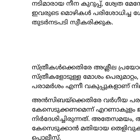
നടിമാരായ നീന കുറുപ്പ്, ശ്വേത മേ
ഇവരുടെ മൊഴികൾ പരിശോധിച്ച ശേ
തുടർനടപടി സ്വീകരിക്കുക.
സ്ത്രീകൾക്കെതിരേ അശ്ലീല പ്രയോ
സ്ത്രീകളോടുള്ള മോശം പെരുമാറ
പരാമർശം എന്നീ വകുപ്പുകളാണ് നി
അൻസിബയ്ക്കെതിരേ വർഗീയ പരാ
കേസെടുക്കണമെന്ന് എറണാകുളം 
നിർദേശിച്ചിരുന്നത്. അതേസമയ
കേസെടുക്കാൻ മതിയായ തെളിവുകളില്
പൊലീസ്.