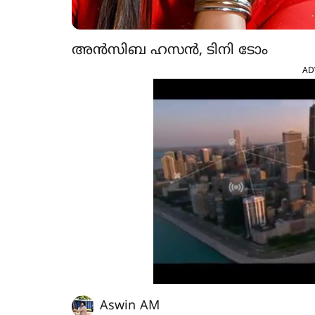
അൻസിബ ഹസൻ, ടിനി ടോം
AD
Aswin AM