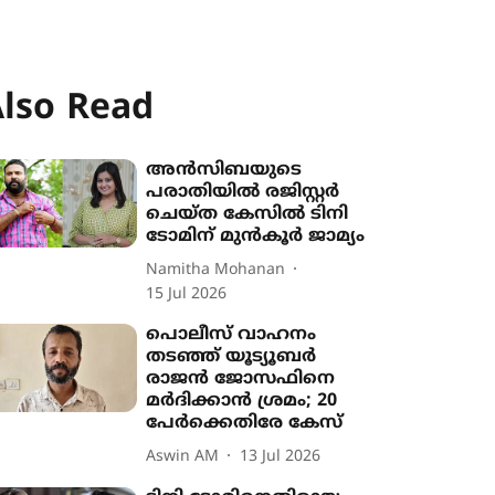
lso Read
അൻസിബയുടെ
പരാതിയിൽ രജിസ്റ്റർ
ചെയ്ത കേസിൽ ടിനി
ടോമിന് മുൻകൂർ ജാമ്യം
Namitha Mohanan
15 Jul 2026
പൊലീസ് വാഹനം
തടഞ്ഞ് ‍യൂട‍്യൂബർ
രാജൻ ജോസഫിനെ
മർദിക്കാൻ ശ്രമം; 20
പേർക്കെതിരേ കേസ്
Aswin AM
13 Jul 2026