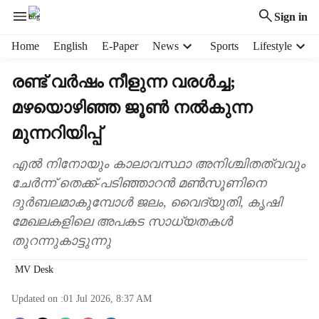
Sign in
H
Home
English
E-Paper
News
Sports
Lifestyle
e
a
രണ്ട് വർഷം നീളുന്ന വരൾച്ച;
d
മഴയൊഴിഞ്ഞ ജൂൺ നൽകുന്ന
e
r
മുന്നറിയിപ്പ്
m
e
എൽ നിനോയും കാലാവസ്ഥാ അനിശ്ചിതത്വവും
n
ചേർന്ന് തെക്ക്-പടിഞ്ഞാറൻ മൺസൂണിനെ
u
i
ദുർബലമാകുമ്പോൾ ജലം, വൈദ്യുതി, കൃഷി
t
മേഖലകളിലെ അപകട സാധ്യതകൾ
e
തുറന്നുകാട്ടുന്നു
m
s
MV Desk
Updated on :
01 Jul 2026, 8:37 AM