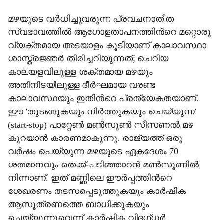
മഴയുടെ വർധിച്ചുവരുന്ന പ്രവചനാതീത
സ്വഭാവത്തിൽ ആഗോളതാപനത്തിന്‍റെ മറ്റൊരു
വ്യക്തമായ അടയാളം കൂടിയാണ് കാലാവസ്ഥാ
ശാസ്ത്രജ്ഞർ തിരിച്ചറിയുന്നത്; ചെറിയ
കാലയളവിലുള്ള ശക്തമായ മഴയും
അതിനിടയിലുള്ള ദീർഘമായ വരണ്ട
കാലാവസ്ഥയും ഇതിന്‍റെ പ്രത്യേകതയാണ്.
ഈ 'തുടങ്ങുകയും നിർത്തുകയും ചെയ്യുന്ന'
(start-stop) പാറ്റേൺ മൺസൂൺ സീസണൽ മഴ
കുറയാൻ കാരണമാകുന്നു. രാജ്യത്ത് ഒരു
വർഷം പെയ്യുന്ന മഴയുടെ ഏകദേശം 70
ശതമാനവും തെക്ക്-പടിഞ്ഞാറൻ മൺസൂണിൽ
നിന്നാണ്. ഇത് മണ്ണിലെ ഈർപ്പത്തിന്‍റെ
ശേഖരണം തടസപ്പെടുത്തുകയും കാർഷിക
ആസൂത്രണത്തെ ബാധിക്കുകയും
ചെയ്യുന്നുവെന്ന് കാർഷിക വിദഗ്ധർ