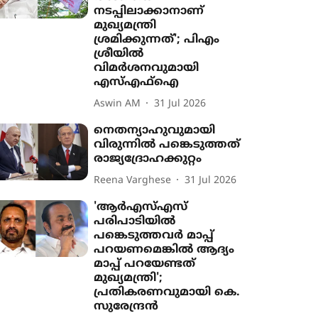
നടപ്പിലാക്കാനാണ്
മുഖ‍്യമന്ത്രി
ശ്രമിക്കുന്നത്'; പിഎം
ശ്രീയിൽ
വിമർശനവുമായി
എസ്എഫ്ഐ
Aswin AM
31 Jul 2026
നെതന്യാഹുവുമായി
വിരുന്നിൽ പങ്കെടുത്തത്
രാജ്യദ്രോഹക്കുറ്റം
Reena Varghese
31 Jul 2026
'ആർഎസ്എസ്
പരിപാടിയിൽ
പങ്കെടുത്തവർ മാപ്പ്
പറയണമെങ്കിൽ ആദ‍്യം
മാപ്പ് പറയേണ്ടത്
മുഖ‍്യമന്ത്രി';
പ്രതികരണവുമായി കെ.
സുരേന്ദ്രൻ