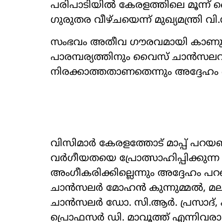
പരിപാടിയിൽ കേരളത്തിലെ മൂന്ന്
ഗുരുതര വീഴ്ചയെന്ന് മുഖ‍്യമന്ത്രി 
സംഭവം അതീവ ഗൗരവമായി കാണുന്നുവെ
പാരമ്പര‍്യത്തിനും വൈസ് ചാൻസല
നിരക്കാത്തതാണതെന്നും അദ്ദേഹം 
വിസിമാർ കേരളത്തോട് മാപ്പ് പറയണമെ
വർഗീയതയെ പ്രോത്സാഹിപ്പിക്കുന്ന
അംഗീകരിക്കില്ലെന്നും അദ്ദേഹ
ചാൻസലർ മോഹൻ കുന്നുമ്മൽ, 
ചാൻസലർ ഡോ. സി.ആർ. പ്രസാദ
പ്രൊഫസർ ഡി. മാവൂത്ത് എന്നി