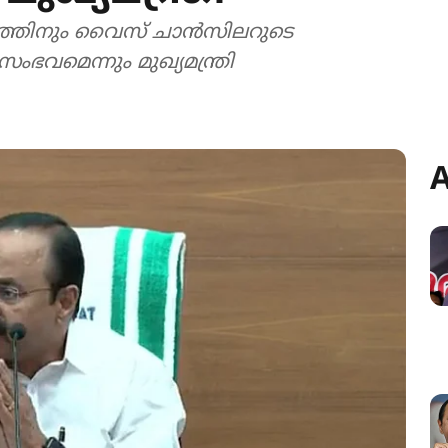
പര‍്യത്തിനും വൈസ് ചാൻസിലറുടെ
മെന്നും മുഖ‍്യമന്ത്രി
A