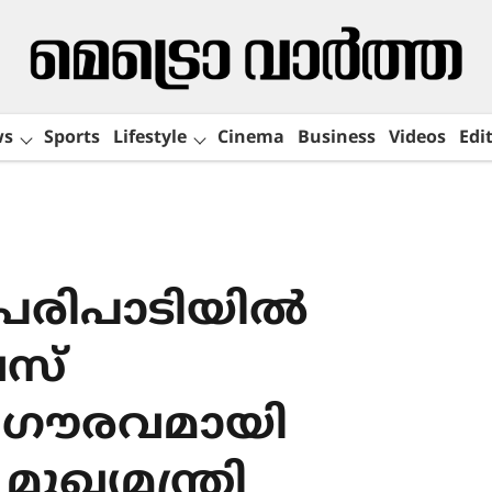
ws
Sports
Lifestyle
Cinema
Business
Videos
Edit
രിപാടിയിൽ
ൈസ്
 ഗൗരവമായി
ുഖ‍്യമന്ത്രി