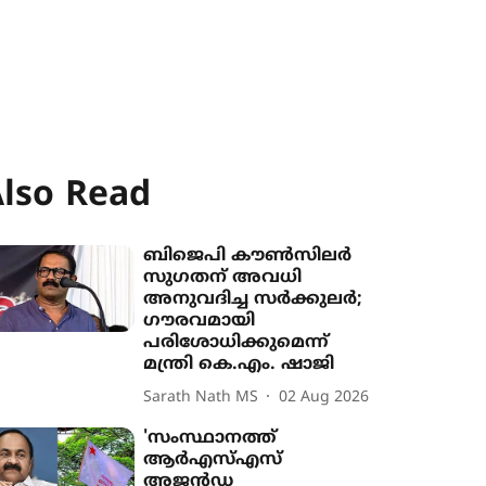
lso Read
ബിജെപി കൗൺസിലർ
സുഗതന് അവധി
അനുവദിച്ച സർക്കുലർ;
ഗൗരവമായി
പരിശോധിക്കുമെന്ന്
മന്ത്രി കെ.എം. ഷാജി
Sarath Nath MS
02 Aug 2026
'സംസ്ഥാനത്ത്
ആർഎസ്എസ്
അജൻഡ