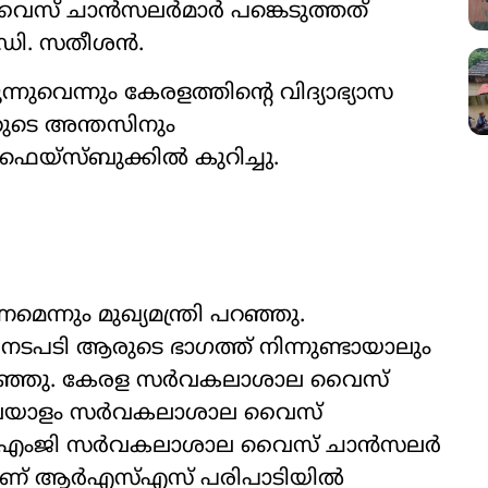
 വൈസ് ചാൻസലർമാർ പങ്കെടുത്തത്
വി.ഡി. സതീശൻ.
ന്നും കേരളത്തിന്‍റെ വിദ‍്യാഭ‍്യാസ
റുടെ അന്തസിനും
ഫെയ്സ്ബുക്കിൽ കുറിച്ചു.
ന്നും മുഖ‍്യമന്ത്രി പറഞ്ഞു.
 നടപടി ആരുടെ ഭാഗത്ത് നിന്നുണ്ടായാലും
ം പറഞ്ഞു. കേരള സർവകലാശാല വൈസ്
മലയാളം സർവകലാശാല വൈസ്
്, എംജി സർവകലാശാല വൈസ് ചാൻസലർ
വരാണ് ആർഎസ്‌എസ് പരിപാടിയിൽ