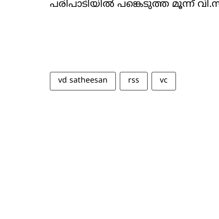
പരിപാടിയിൽ പങ്കെടുത്ത മൂന്ന് വി
vd satheesan
rss
vc