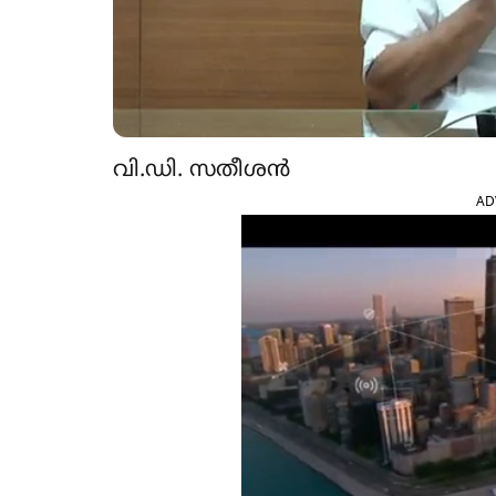
വി.ഡി. സതീശൻ
AD