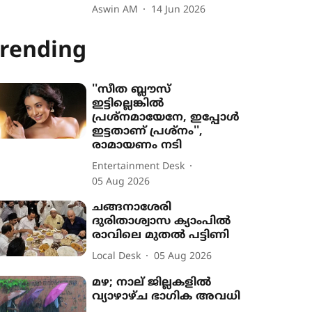
Aswin AM
14 Jun 2026
rending
''സീത ബ്ലൗസ്
ഇട്ടില്ലെങ്കിൽ
പ്രശ്നമായേനേ, ഇപ്പോൾ
ഇട്ടതാണ് പ്രശ്നം'',
രാമായണം നടി
Entertainment Desk
05 Aug 2026
ചങ്ങനാശേരി
ദുരിതാശ്വാസ ക്യാംപിൽ
രാവിലെ മുതൽ പട്ടിണി
Local Desk
05 Aug 2026
മഴ; നാല് ജില്ലകളിൽ
വ്യാഴാഴ്ച ഭാഗിക അവധി