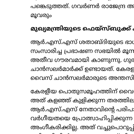
പങ്കെടുത്തത്. ഗവർണർ രാജേന്ദ്ര
മൂവരും
മുഖ‍്യമന്ത്രിയുടെ ഫെയ്സ്ബുക്ക് 
ആർ.എസ്.എസ് ശതാബ്ദിയുടെ ഭ
സംസാരിച്ച പ്രഭാഷണ സഭയിൽ മൂന്
അതീവ ഗൗരവമായി കാണുന്നു. ഗു
ചാൻസലർമാർക്ക് ഉണ്ടായത്. കേരളത്തി
വൈസ് ചാൻസലർമാരുടെ അന്തസിനു
കേരളീയ പൊതുസമൂഹത്തിന് വൈസ
അത് കളഞ്ഞ് കുളിക്കുന്ന തരത്തി
ആർ.എസ്.എസ് നേതാവിൻ്റെ പരിപാട
വർഗീയതയെ പ്രോത്സാഹിപ്പിക്കുന്ന
അംഗീകരിക്കില്ല. അത് വച്ചുപൊറുപ