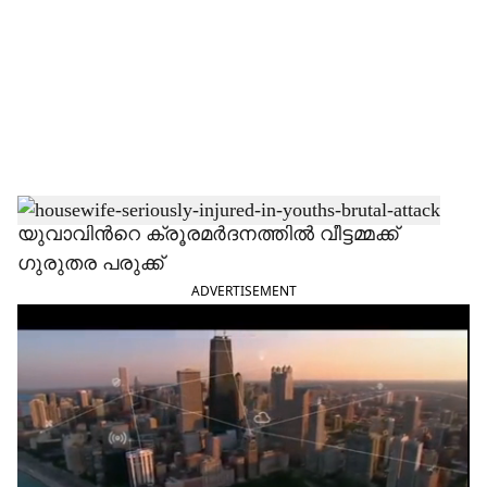
c
i
a
l
s
h
യുവാവിന്‍റെ ക്രൂരമർദനത്തിൽ വീട്ടമ്മക്ക്
ഗുരുതര പരുക്ക്
a
ADVERTISEMENT
r
e