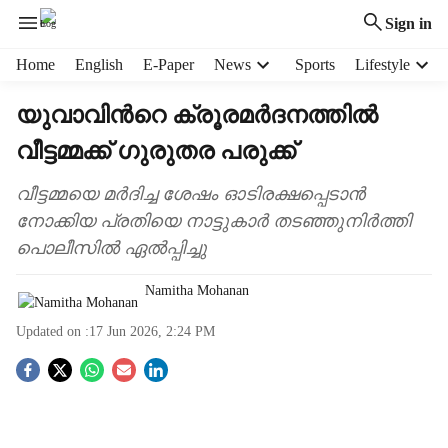
Sign in
H
Home
English
E-Paper
News
Sports
Lifestyle
e
a
യുവാവിന്‍റെ ക്രൂരമർദനത്തിൽ
d
വീട്ടമ്മക്ക് ഗുരുതര പരുക്ക്
e
r
m
വീട്ടമ്മയെ മർദിച്ച ശേഷം ഓടിരക്ഷപ്പെടാൻ
e
നോക്കിയ പ്രതിയെ നാട്ടുകാർ തടഞ്ഞുനിർത്തി
n
പൊലീസിൽ ഏൽപ്പിച്ചു
u
i
Namitha Mohanan
t
e
Updated on :
17 Jun 2026, 2:24 PM
m
s
S
o