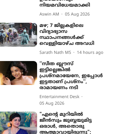
നിയമവിധേയമാക്കി
Aswin AM
05 Aug 2026
മഴ; 7 ജില്ലകളിലെ
വിദ്യാഭ്യാസ
സ്ഥാപനങ്ങൾക്ക്
വെള്ളിയാഴ്ച അവധി
Sarath Nath MS
14 hours ago
''സീത ബ്ലൗസ്
ഇട്ടില്ലെങ്കിൽ
പ്രശ്നമായേനേ, ഇപ്പോൾ
ഇട്ടതാണ് പ്രശ്നം'',
രാമായണം നടി
Entertainment Desk
05 Aug 2026
"എന്‍റെ മുറിയിൽ
ജീൻസും ജുബ്ബയുമിട്ട
ഒരാൾ, അതൊരു
ആത്മാവായിരുന്നു";