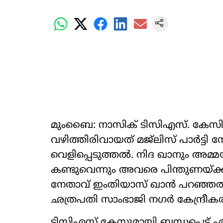
മുംബൈ: നാസിക് ടിസിഎസ്. കേസിലെ 
വഴിത്തിരിവായത് മജ്ലിസ് പാര്‍ട്ടി
വെളിപ്പെടുത്തല്‍. നിദ ഖാനും അമ്
കണ്ടുവെന്നും അവരെ പിന്തുണയ്ക
നേതാവ് ഇംതിയാസ് ഖാന്‍ പറഞ്ഞത
ഛത്രപതി സാംഭാജി നഗര്‍ കേന്ദ്രീകരി
ടിസിഎസ് കേസുമായി ബന്ധപ്പെട്ട് ഏപ