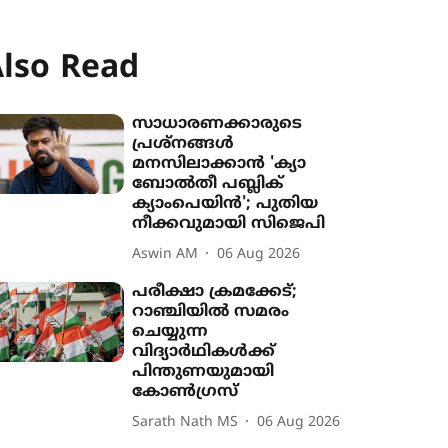
lso Read
സാധാരണക്കാരുടെ
പ്രശ്നങ്ങൾ
മനസിലാക്കാൻ 'ക‍്യാ
ബോൽതീ പബ്ലിക്
ക‍്യാംപെയിൻ'; പുതിയ
നീക്കവുമായി സിജെപി
Aswin AM
06 Aug 2026
പരീക്ഷാ ക്രമക്കേട്;
റാഞ്ചിയിൽ സമരം
ചെയ്യുന്ന
വിദ്യാർഥികൾക്ക്
പിന്തുണയുമായി
കോൺഗ്രസ്
Sarath Nath MS
06 Aug 2026