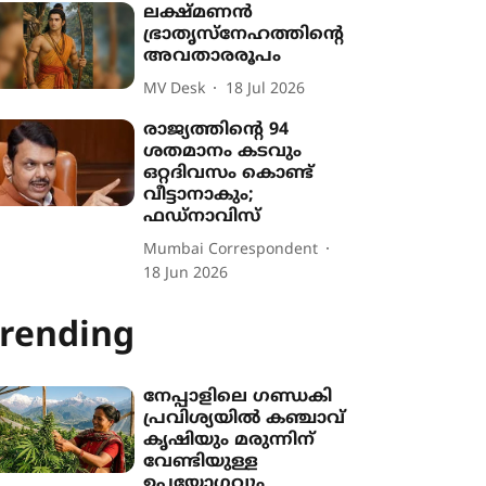
ലക്ഷ്മണന്‍
ഭ്രാതൃസ്‌നേഹത്തിന്‍റെ
അവതാരരൂപം
MV Desk
18 Jul 2026
രാജ്യത്തിന്‍റെ 94
ശതമാനം കടവും
ഒറ്റദിവസം കൊണ്ട്
വീട്ടാനാകും;
ഫഡ്‌നാവിസ്
Mumbai Correspondent
18 Jun 2026
rending
നേപ്പാളിലെ ഗണ്ഡകി
പ്രവിശ‍്യയിൽ കഞ്ചാവ്
കൃഷി‍യും മരുന്നിന്
വേണ്ടിയുള്ള
ഉപയോഗവും