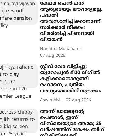
ക്ഷേമ പെൻഷൻ
ആരുടെയും ഔദാര്യമല്ല,
പദ്ധതി
അവസാനിപ്പിക്കാനാണ്
സർക്കാർ നീക്കം;
വിമർശിച്ച് പിണറായി
വിജയൻ
Namitha Mohanan
07 Aug 2026
സ്റ്റീവ് വോ വിളിച്ചു;
യൂറോപ‍്യൻ ടി20 ലീഗിൽ
കളിക്കാനൊരുങ്ങി
രഹാനെ, പുതിയ
അധ‍്യായത്തിന് തുടക്കം
Aswin AM
07 Aug 2026
അന്ന് ലാലേട്ടന്‍റെ
പെങ്ങൾ, ഇന്ന്
വിസ്മയയുടെ അമ്മ; 25
വർഷത്തിന് ശേഷം ബിഗ്