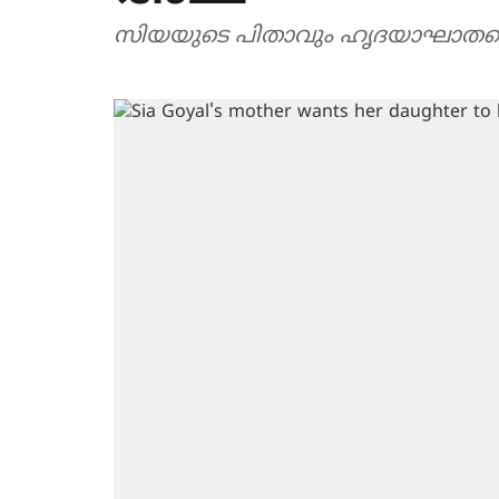
സിയയുടെ പിതാവും ഹൃദയാഘാതത്തെ 