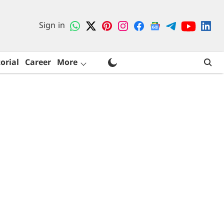
Sign in
orial
Career
More