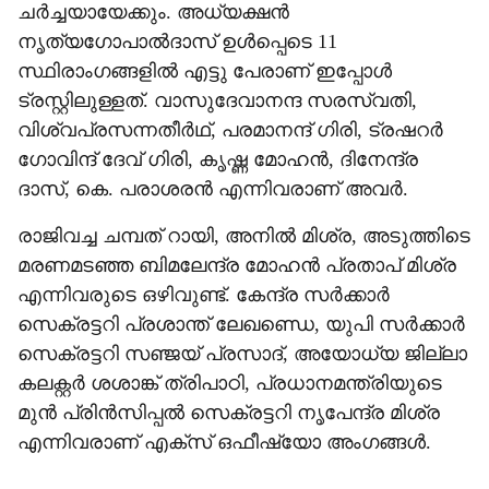
ചർച്ചയായേക്കും. അധ്യക്ഷൻ
നൃത്യഗോപാൽദാസ് ഉൾപ്പെടെ 11
സ്ഥിരാംഗങ്ങളിൽ എട്ടു പേരാണ് ഇപ്പോൾ
ട്രസ്റ്റിലുള്ളത്. വാസുദേവാനന്ദ സരസ്വതി,
വിശ്വപ്രസന്നതീർഥ്, പരമാനന്ദ് ഗിരി, ട്രഷറർ
ഗോവിന്ദ് ദേവ് ഗിരി, കൃഷ്ണ മോഹൻ, ദിനേന്ദ്ര
ദാസ്, കെ. പരാശരൻ എന്നിവരാണ് അവർ.
രാജിവച്ച ചമ്പത് റായി, അനിൽ മിശ്ര, അടുത്തിടെ
മരണമടഞ്ഞ ബിമലേന്ദ്ര മോഹൻ പ്രതാപ് മിശ്ര
എന്നിവരുടെ ഒഴിവുണ്ട്. കേന്ദ്ര സർക്കാർ
സെക്രട്ടറി പ്രശാന്ത് ലേഖണ്ഡെ, യുപി സർക്കാർ
സെക്രട്ടറി സഞ്ജയ് പ്രസാദ്, അയോധ്യ ജില്ലാ
കലക്റ്റർ ശശാങ്ക് ത്രിപാഠി, പ്രധാനമന്ത്രിയുടെ
മുൻ പ്രിൻസിപ്പൽ സെക്രട്ടറി നൃപേന്ദ്ര മിശ്ര
എന്നിവരാണ് എക്സ് ഒഫീഷ്യോ അംഗങ്ങൾ.