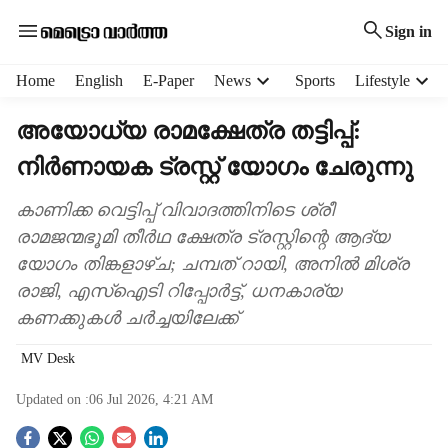
Sign in
H
Home
English
E-Paper
News
Sports
Lifestyle
e
a
അയോധ്യ രാമക്ഷേത്ര തട്ടിപ്പ്:
d
നിർണായക ട്രസ്റ്റ് യോഗം ചേരുന്നു
e
r
m
കാണിക്ക വെട്ടിപ്പ് വിവാദത്തിനിടെ ശ്രീ
e
രാമജന്മഭൂമി തീർഥ ക്ഷേത്ര ട്രസ്റ്റിന്റെ ആദ്യ
n
യോഗം തിങ്കളാഴ്ച; ചമ്പത് റായി, അനിൽ മിശ്ര
u
രാജി, എസ്ഐടി റിപ്പോർട്ട്, ധനകാര്യ
i
കണക്കുകൾ ചർച്ചയിലേക്ക്
t
e
MV Desk
m
s
Updated on :
06 Jul 2026, 4:21 AM
S