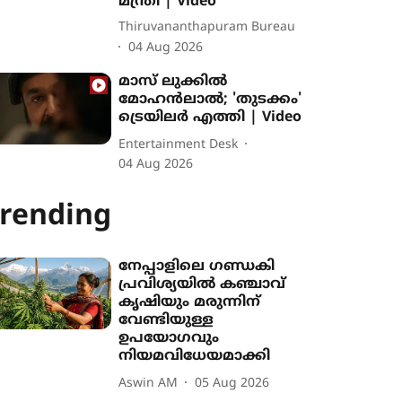
മന്ത്രി | Video
Thiruvananthapuram Bureau
04 Aug 2026
മാസ് ലുക്കിൽ
മോഹൻലാൽ; 'തുടക്കം'
ട്രെയിലർ എത്തി | Video
Entertainment Desk
04 Aug 2026
rending
നേപ്പാളിലെ ഗണ്ഡകി
പ്രവിശ‍്യയിൽ കഞ്ചാവ്
കൃഷി‍യും മരുന്നിന്
വേണ്ടിയുള്ള
ഉപയോഗവും
നിയമവിധേയമാക്കി
Aswin AM
05 Aug 2026