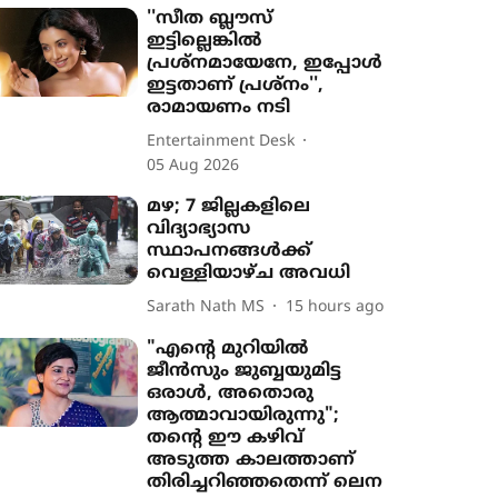
''സീത ബ്ലൗസ്
ഇട്ടില്ലെങ്കിൽ
പ്രശ്നമായേനേ, ഇപ്പോൾ
ഇട്ടതാണ് പ്രശ്നം'',
രാമായണം നടി
Entertainment Desk
05 Aug 2026
മഴ; 7 ജില്ലകളിലെ
വിദ്യാഭ്യാസ
സ്ഥാപനങ്ങൾക്ക്
വെള്ളിയാഴ്ച അവധി
Sarath Nath MS
15 hours ago
"എന്‍റെ മുറിയിൽ
ജീൻസും ജുബ്ബയുമിട്ട
ഒരാൾ, അതൊരു
ആത്മാവായിരുന്നു";
തന്‍റെ ഈ കഴിവ്
അടുത്ത കാലത്താണ്
തിരിച്ചറിഞ്ഞതെന്ന് ലെന