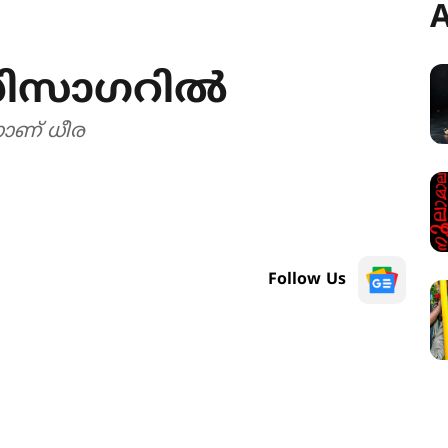
A
്ധിസാഗറിൽ
്നാണ് ധീര
Follow Us