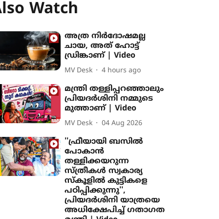
lso Watch
അത്ര നിർദോഷമല്ല
ചായ, അത് ഹോട്ട്
ഡ്രിങ്കാണ് | Video
MV Desk
4 hours ago
മന്ത്രി തള്ളിപ്പറഞ്ഞാലും
പ്രിയദർശിനി നമ്മുടെ
മുത്താണ് | Video
MV Desk
04 Aug 2026
''ഫ്രീയായി ബസിൽ
പോകാൻ
തള്ളിക്കയറുന്ന
സ്ത്രീകൾ സ്വകാര്യ
സ്കൂളിൽ കുട്ടികളെ
പഠിപ്പിക്കുന്നു'',
പ്രിയദർശിനി യാത്രയെ
അധിക്ഷേപിച്ച് ഗതാഗത