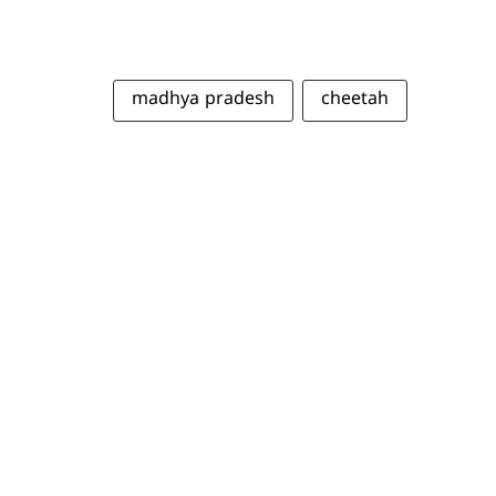
madhya pradesh
cheetah