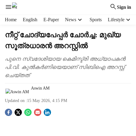
Sign in
H
Home
English
E-Paper
News
Sports
Lifestyle
e
a
നീറ്റ് ചോദ്യപേപ്പർ ചോർച്ച: മുഖ‍്യ
d
സൂത്രധാരൻ അറസ്റ്റിൽ
e
r
m
പുനെ സ്വദേശിയായ കെമിസ്ട്രി അധ‍്യാപകൻ
e
പി.വി. കുൽകർണിയെയാണ് സിബിഐ അറസ്റ്റ്
n
ചെയ്തത്
u
i
Aswin AM
t
e
Updated on :
15 May 2026, 4:15 PM
m
s
S
o