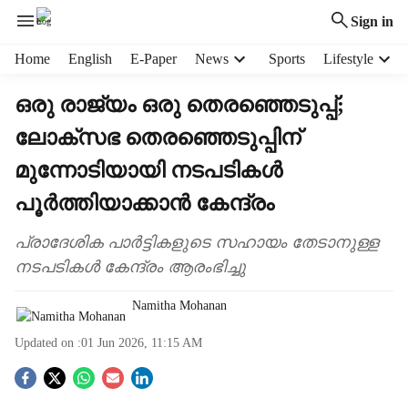
Sign in
H
Home
English
E-Paper
News
Sports
Lifestyle
e
a
ഒരു രാജ്യം ഒരു തെരഞ്ഞെടുപ്പ്;
d
ലോക്സഭ തെരഞ്ഞെടുപ്പിന്
e
r
മുന്നോടിയായി നടപടികൾ
m
e
പൂർത്തിയാക്കാൻ കേന്ദ്രം
n
u
പ്രാദേശിക പാർട്ടികളുടെ സഹായം തേടാനുള്ള
i
നടപടികൾ കേന്ദ്രം ആരംഭിച്ചു
t
e
Namitha Mohanan
m
s
Updated on :
01 Jun 2026, 11:15 AM
S