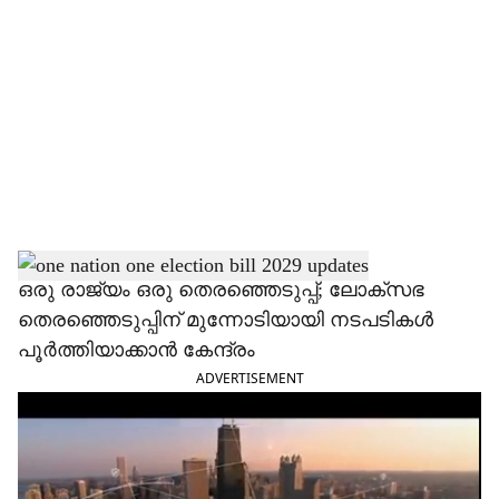
o
c
i
a
l
s
h
ഒരു രാജ്യം ഒരു തെരഞ്ഞെടുപ്പ്; ലോക്സഭ
തെരഞ്ഞെടുപ്പിന് മുന്നോടിയായി നടപടികൾ
a
പൂർത്തിയാക്കാൻ കേന്ദ്രം
r
ADVERTISEMENT
e