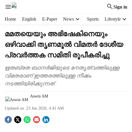
Sign in
H
Home
English
E-Paper
News
Sports
Lifestyle
e
a
മമതയെയും അഭിഷേകിനെയും
d
ഒഴിവാക്കി തൃണമൂൽ വിമതർ ദേശീയ
e
r
പ്രവർത്തക സമിതി രൂപീകരിച്ചു
m
e
ഋതബ്രത ബാനർജിയുടെ നേതൃത്വത്തിലുള്ള
n
വിമതരാണ് ഇത്തരത്തിലുള്ള നീക്കം
u
i
നടത്തിയിരിക്കുന്നത്
t
e
Aswin AM
m
s
Updated on :
23 Jun 2026, 4:41 AM
S