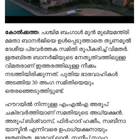
കോൽക്കത്ത:
പശ്ചിമ ബംഗാൾ മുൻ മുഖ‍്യമന്ത്രി
മമതാ ബാനർജിയെ ഉൾപ്പെടുത്താതെ തൃണമൂൽ
ദേശീയ പ്രവർത്തക സമിതി രൂപീകരിച്ച് വിമതർ.
ഋതബ്രത ബാനർജിയുടെ നേതൃത്വത്തിലുള്ള
വിമതരാണ് ഇത്തരത്തിലുള്ള നീക്കം
നടത്തിയിരിക്കുന്നത്. പുതിയ ഭാരവാഹികൾ
അടങ്ങിയ 30 അംഗ സമിതിയെയും
തെരഞ്ഞെടുത്തിട്ടുണ്ട്.
ഹൗറയിൽ നിന്നുള്ള എംഎൽഎ അരൂപ്
ചക്രവർത്തിയാണ് സമതിയുടെ അധ‍്യക്ഷൻ.
അരൂപ് ബിശ്വാസ്, ഫിർഹാദ് ഹക്കീം, സബീനാ
യാസ്മിൻ എന്നിവരെ ഉപാധ‍്യക്ഷനായും
ഋതബ്രത, ജാവേദ് ഖാൻ, സന്ദീപ് സാഹ