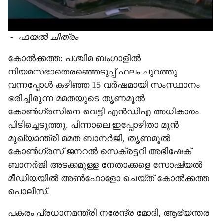
-
ഫയൽ ചിത്രം
കോൽക്കത്ത: പശ്ചിമ ബംഗാളിൽ
നിയമസഭാതെരഞ്ഞെടുപ്പ് ഫലം പുറത്തു
വന്നപ്പോൾ കഴിഞ്ഞ 15 വർഷമായി സംസ്ഥാനം
ഭരിച്ചിരുന്ന മമതയുടെ തൃണമൂൽ
കോൺഗ്രസിനെ വെട്ടി എൻഡിഎ അധികാരം
പിടിച്ചെടുത്തു. പിന്നാലെ ഇപ്പോഴിതാ മുൻ
മുഖ്യമന്ത്രി മമത ബാനർജി, തൃണമൂൽ
കോൺഗ്രസ് ജനറൽ സെക്രട്ടറി അഭിഷേക്
ബാനർജി അടക്കമുള്ള നേതാക്കളെ സോഷ്യൽ
മീഡിയയിൽ അൺഫോളോ ചെയ്ത് കോൽക്കത്ത
പൊലീസ്.
പകരം പ്രധാനമന്ത്രി നരേന്ദ്ര മോദി, ആഭ്യന്തര