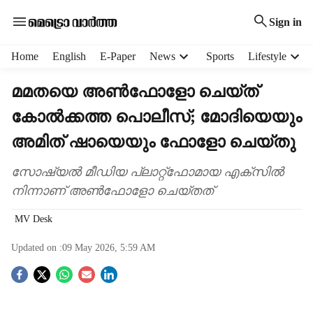
Sign in
H
Home
English
E-Paper
News
Sports
Lifestyle
e
a
മമതയെ അൺഫോളോ ചെയ്ത്
d
കോൽക്കത്ത പൊലീസ്; മോദിയെയും
e
r
അമിത് ഷായെയും ഫോളോ ചെയ്തു
m
e
സോഷ്യൽ മീഡിയ പ്ലാറ്റ്ഫോമായ എക്സിൽ
n
നിന്നാണ് അൺഫോളോ ചെയ്തത്
u
i
MV Desk
t
e
Updated on :
09 May 2026, 5:59 AM
m
s
S
o