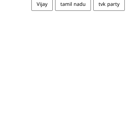
Vijay
tamil nadu
tvk party