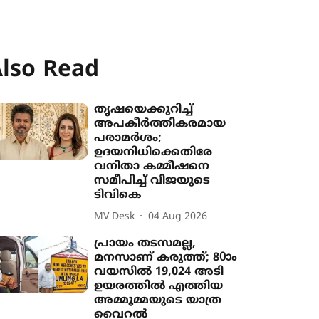
lso Read
തൃഷയെക്കുറിച്ച്
അപകീർത്തികരമായ
പരാമർശം;
ഉദയനിധിക്കെതിരേ
വനിതാ കമ്മീഷനെ
സമീപിച്ച് വിജയുടെ
ടിവികെ
MV Desk
04 Aug 2026
പ്രായം തടസമല്ല,
മനസാണ് കരുത്ത്; 80ാം
വയസില്‍ 19,024 അടി
ഉയരത്തിൽ എത്തിയ
അമ്മൂമ്മയുടെ യാത്ര
വൈറല്‍