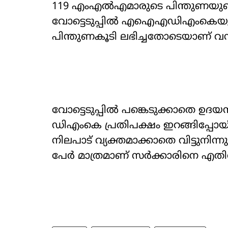
119 എംഎൽഎമാരുടെ പിന്തുണയുണ്ട
വോട്ടെടുപ്പിൽ എഐഎഡിഎംകെയ
പിന്തുണകൂടി ലഭിച്ചതോടെയാണ് വമ്പ
വോട്ടെടുപ്പിൽ പങ്കെടുക്കാതെ ഉദയനിധ
ഡിഎംകെ പ്രതിപക്ഷം ഇറങ്ങിപ്പോ
നിലപാട് വ്യക്തമാക്കാതെ വിട്ടുനിന്
പേർ മാത്രമാണ് സർക്കാരിനെ എതിർത