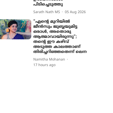
പിടിച്ചെടുത്തു
Sarath Nath MS
05 Aug 2026
"എന്‍റെ മുറിയിൽ
ജീൻസും ജുബ്ബയുമിട്ട
ഒരാൾ, അതൊരു
ആത്മാവായിരുന്നു";
തന്‍റെ ഈ കഴിവ്
അടുത്ത കാലത്താണ്
തിരിച്ചറിഞ്ഞതെന്ന് ലെന
Namitha Mohanan
17 hours ago