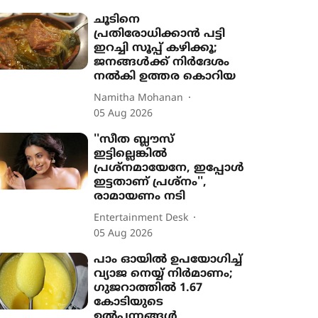
ചൂടിനെ
പ്രതിരോധിക്കാൻ പട്ടി
ഇറച്ചി സൂപ്പ് കഴിക്കൂ;
ജനങ്ങൾക്ക് നിർദേശം
നൽകി ഉത്തര കൊറിയ
Namitha Mohanan
05 Aug 2026
''സീത ബ്ലൗസ്
ഇട്ടില്ലെങ്കിൽ
പ്രശ്നമായേനേ, ഇപ്പോൾ
ഇട്ടതാണ് പ്രശ്നം'',
രാമായണം നടി
Entertainment Desk
05 Aug 2026
പാം ഓയിൽ ഉപയോഗിച്ച്
വ്യാജ നെയ്യ് നിർമാണം;
ഗുജറാത്തിൽ 1.67
കോടിയുടെ
ഉൽപന്നങ്ങൾ