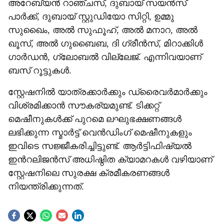
അറേബ്യൻ റാഞ്ചസ്, ദുബായ് സയൻസ്
പാർക്ക്, ദുബായ് സ്റ്റുഡിയോ സിറ്റി, ഉമ്മു
സുഖൈം, അൽ സുഫൂഹ്, അൽ മനാറ, അൽ
ഖൂസ്, അൽ ഗുബൈബ, ദി ഗ്രീൻസ്, മിറാക്കിൾ
ഗാർഡൻ, ഗ്ലോബൽ വില്ലേജ്. എന്നിവയാണ്
ബസ് റൂട്ടുകൾ.
സ്റ്റേഷനിൽ യാത്രക്കാർക്കും ഡ്രൈവർമാർക്കും
വിശ്രമിക്കാൻ സൗകര്യമുണ്ട്. ടിക്കറ്റ്
മെഷീനുകൾക്ക് പുറമെ ലഘുഭക്ഷണങ്ങൾ
ലഭിക്കുന്ന സ്മാർട്ട് വെൻഡിംഗ് മെഷീനുകളും
ഇവിടെ സജ്ജീകരിച്ചിട്ടുണ്ട്. ആർട്ടിഫിഷ്യൽ
ഇന്‍റലിജൻസ് അധിഷ്ഠിത ക്യാമറകൾ വഴിയാണ്
സ്റ്റേഷനിലെ സുരക്ഷ ക്രമീകരണങ്ങൾ
നിയന്ത്രിക്കുന്നത്.