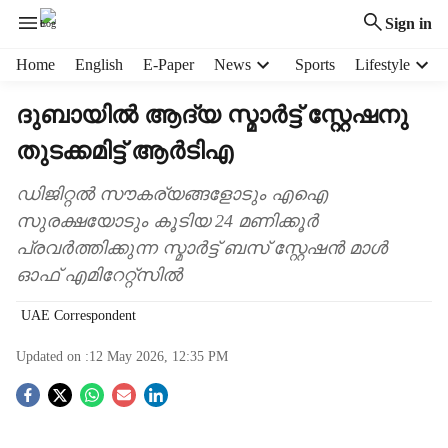
Sign in
H
Home
English
E-Paper
News
Sports
Lifestyle
e
a
ദുബായിൽ ആദ്യ സ്മാർട്ട് സ്റ്റേഷനു
d
തുടക്കമിട്ട് ആർടിഎ
e
r
m
ഡിജിറ്റൽ സൗകര്യങ്ങളോടും എഐ
e
സുരക്ഷയോടും കൂടിയ 24 മണിക്കൂർ
n
പ്രവർത്തിക്കുന്ന സ്മാർട്ട് ബസ് സ്റ്റേഷൻ മാൾ
u
ഓഫ് എമിറേറ്റ്‌സിൽ
i
t
UAE Correspondent
e
m
Updated on :
12 May 2026, 12:35 PM
s
S
o