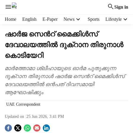
Sign in
H
Home
English
E-Paper
News
Sports
Lifestyle
e
a
ഷാർജ സെന്‍റ് മൈക്കിൾസ്
d
ദേവാലയത്തിൽ ദുക്‌റാന തിരുനാൾ
e
r
കൊടിയേറി
m
e
മാർത്തോമാ ശ്ലീഹായുടെ ഓർമ പുതുക്കുന്ന
n
ദുക്‌റാന തിരുനാൾ ഷാർജ സെന്‍റ് മൈക്കിൾസ്
u
i
ദേവാലയത്തിൽ ഒൻപത് ദിവസമായി
t
ആഘോഷിക്കും
e
m
UAE Correspondent
s
Updated on :
25 Jun 2026, 3:41 PM
S