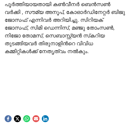
പൂർത്തിയായതായി കൺവീനർ ബെൻസൺ
വർക്കി , സൗമ്യ അനൂപ്, കോഓർഡിനേറ്റർ ബിജു
ജോസഫ് എന്നിവർ അറിയിച്ചു. സിറിയക്
ജോസഫ്, സിമി ഡെന്നിസ്, മഞ്ജു തോംസൺ,
നിജോ തോമസ്, സെബാസ്റ്റ്യൻ സ്‌കറിയ
തുടങ്ങിയവർ തിരുനാളിന്‍റെ വിവിധ
കമ്മിറ്റികൾക്ക് നേതൃത്വം നൽകും.