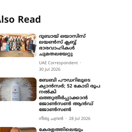
lso Read
ദുബായ് ഒയാസിസ്
ലയൺസ് ക്ലബ്ബ്
ഭാരവാഹികൾ
ചുമതലയേറ്റു
UAE Correspondent
30 Jul 2026
ബേബി പൗഡറിലൂടെ
ക്യാൻസർ; 52 കോടി രൂപ
നൽകി
ഒത്തുതീർപ്പാക്കാൻ
ജോൺസൺ ആൻഡ്
ജോൺസൺ
നീതു ചന്ദ്രൻ
28 Jul 2026
കേരളത്തിലെയും