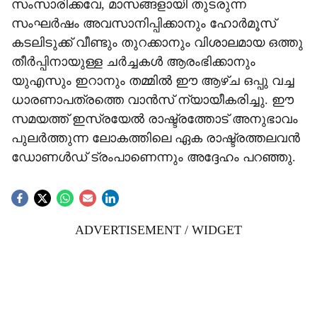
സംസാരിക്കവേ, മാസങ്ങളായി തുടരുന്ന
സംഘർഷം അവസാനിപ്പിക്കാനും ഹോർമൂസ്
കടലിടുക്ക് വീണ്ടും തുറക്കാനും വിശാലമായ ഒത്തു
തീർപ്പിനായുള്ള ചർച്ചകൾ ആരംഭിക്കാനും
യുഎസും ഇറാനും തമ്മിൽ ഈ ആഴ്ച ഒപ്പു വച്ച
ധാരണാപത്രത്തെ വാൻസ് ന്യായീകരിച്ചു. ഈ
സമയത്ത് ഇസ്രയേൽ രാഷ്ട്രത്തോട് അനുഭാവം
പുലർത്തുന്ന ലോകത്തിലെ ഏക രാഷ്ട്രത്തലവൻ
ഡോണൾഡ് ട്രംപാണെന്നും അദ്ദേഹം പറഞ്ഞു.
ADVERTISEMENT / WIDGET