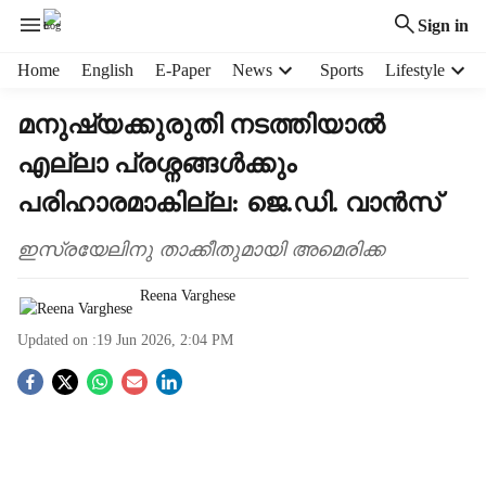
Sign in
H
Home
English
E-Paper
News
Sports
Lifestyle
e
a
മനുഷ്യക്കുരുതി നടത്തിയാൽ
d
എല്ലാ പ്രശ്നങ്ങൾക്കും
e
r
പരിഹാരമാകില്ല: ജെ.ഡി. വാൻസ്
m
e
ഇസ്രയേലിനു താക്കീതുമായി അമെരിക്ക
n
u
Reena Varghese
i
t
Updated on :
19 Jun 2026, 2:04 PM
e
m
S
s
o
c