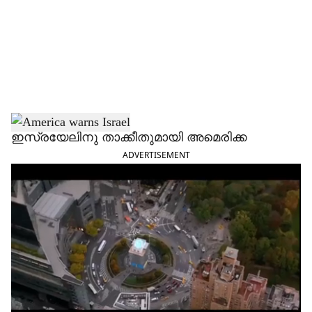
i
a
l
s
h
ഇസ്രയേലിനു താക്കീതുമായി അമെരിക്ക
ADVERTISEMENT
a
r
e