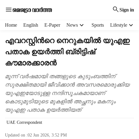
Sign in
H
Home
English
E-Paper
News
Sports
Lifestyle
e
a
എവറസ്റ്റിന്‍റെ നെറുകയിൽ യുഎഇ
d
പതാക ഉയർത്തി ബ്രിട്ടിഷ്
e
r
കൗമാരക്കാരൻ
m
e
മൂന്ന് വർഷമായി തങ്ങളുടെ കുടുംബത്തിന്
n
സുരക്ഷിതമായി ജീവിക്കാൻ അവസരമൊരുക്കിയ
u
i
യുഎഇയോടുള്ള നന്ദിസൂചകമായാണ്
t
കൊടുമുടിയുടെ മുകളിൽ അച്ഛനും മകനും
e
യുഎഇ പതാക ഉയർത്തിയത്
m
s
UAE Correspondent
Updated on :
02 Jun 2026, 3:52 PM