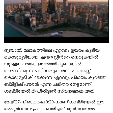
ദുബായ്: ലോകത്തിലെ ഏറ്റവും ഉയരം കൂടിയ
കൊടുമുടിയായ എവറസ്റ്റിന്‍റെ നെറുകയിൽ
യുഎഇ പതാക ഉയർത്തി ദുബായിൽ
താമസിക്കുന്ന പതിനേഴുകാരൻ. എവറസ്റ്റ്
കൊടുമുടി കീഴടക്കുന്ന ഏറ്റവും പ്രായം കുറഞ്ഞ
ബ്രിട്ടീഷ് പൗരൻ എന്ന ചരിത്ര നേട്ടമാണ്
ഗബ്രിയേൽ മിഡിൽട്ടൺ സ്വന്തമാക്കിയത്.
മേയ് 27-ന് രാവിലെ 9:20-നാണ് ഗബ്രിയേൽ ഈ
അപൂർവ നേട്ടം കൈവരിച്ചത്. മുൻ റോയൽ