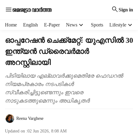
Sign in
H
Home
English
E-Paper
News
Sports
Lifestyle
e
a
ഓപ്പറേഷൻ ചെക്ക്മേറ്റ്: യുഎസിൽ 30
d
ഇന്ത്യൻ ഡ്രൈവർമാർ
e
r
അറസ്റ്റിലായി
m
e
പിടിയിലായ എല്ലാവർക്കുമെതിരേ ഫെഡറൽ
n
നിയമപ്രകാരം നടപടികൾ
u
i
സ്വീകരിച്ചിട്ടുണ്ടെന്നും ഇവരെ
t
നാടുകടത്തുമെന്നും അധികൃതർ
e
m
s
Reena Varghese
Updated on :
02 Jun 2026, 8:08 AM