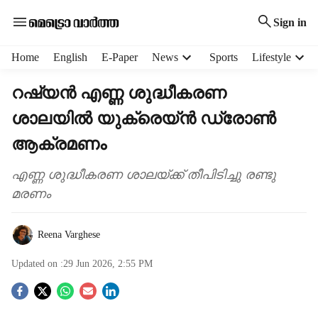
Sign in
H
Home
English
E-Paper
News
Sports
Lifestyle
e
a
റഷ്യൻ എണ്ണ ശുദ്ധീകരണ
d
ശാലയിൽ യുക്രെയ്ൻ ഡ്രോൺ
e
r
ആക്രമണം
m
e
എണ്ണ ശുദ്ധീകരണ ശാലയ്ക്ക് തീപിടിച്ചു രണ്ടു
n
മരണം
u
i
t
Reena Varghese
e
m
Updated on :
29 Jun 2026, 2:55 PM
s
S