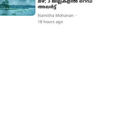
മഴ; 3 ജില്ലകളിൽ റെഡ്
അലർട്ട്
Namitha Mohanan
18 hours ago