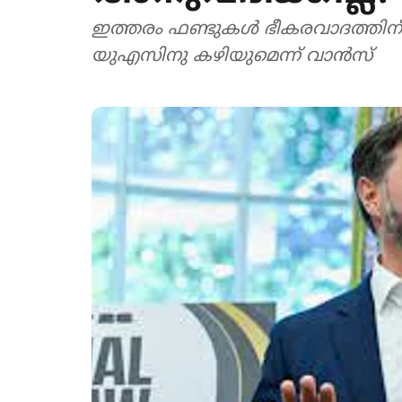
ഇത്തരം ഫണ്ടുകൾ ഭീകരവാദത്തിന് ഉപ
യുഎസിനു കഴിയുമെന്ന് വാൻസ്