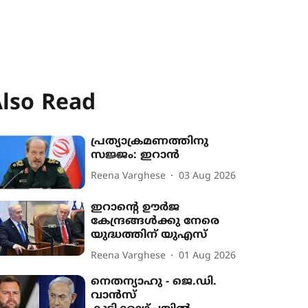
lso Read
പ്രത്യാക്രമണത്തിനു
സജ്ജം: ഇറാൻ
Reena Varghese
03 Aug 2026
ഇറാന്‍റെ ഊർജ
കേന്ദ്രങ്ങൾക്കു നേരെ
യുദ്ധത്തിന് യുഎസ്
Reena Varghese
01 Aug 2026
നെതന്യാഹു - ജെ.ഡി.
വാൻസ്