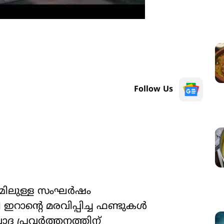
Follow Us
്മിലുള്ള സംഘർഷം
 ഇറാന്‍റെ മരവിപ്പിച്ച ഫണ്ടുകൾ
വാദ പ്രവർത്തനത്തിന്