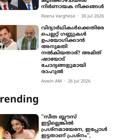
കൂടിക്കാഴ്ചയിൽ
നിർണായക നീക്കങ്ങൾ
Reena Varghese
30 Jul 2026
വിദ‍്യാർഥികൾക്കെതിരേ
പെല്ലറ്റ് ഗണ്ണുകൾ
ഉപയോഗിക്കാൻ
അനുമതി
നൽകിയതാര്? അമിത്
ഷായോട്
ചോദ‍്യങ്ങളുമായി
രാഹുൽ
Aswin AM
26 Jul 2026
rending
''സീത ബ്ലൗസ്
ഇട്ടില്ലെങ്കിൽ
പ്രശ്നമായേനേ, ഇപ്പോൾ
ഇട്ടതാണ് പ്രശ്നം'',