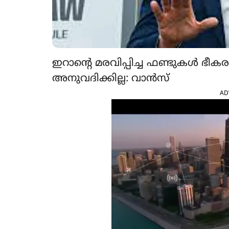
ഇറാന്‍റെ മരവിപ്പിച്ച ഫണ്ടുകൾ ഭ
അനുവദിക്കില്ല: വാൻസ്
AD