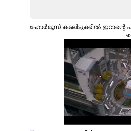
ഹോർമൂസ് കടലിടുക്കിൽ ഇറാന്‍റെ പ
AD