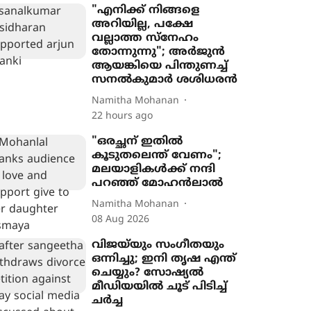
"എനിക്ക് നിങ്ങളെ
അറിയില്ല, പക്ഷേ
വല്ലാത്ത സ്നേഹം
തോന്നുന്നു"; അർജുൻ
ആയങ്കിയെ പിന്തുണച്ച്
സനൽകുമാർ ശശിധരൻ
Namitha Mohanan
22 hours ago
"ഒരച്ഛന് ഇതില്‍
കൂടുതലെന്ത് വേണം";
മലയാളികൾക്ക് നന്ദി
പറഞ്ഞ് മോഹന്‍ലാല്‍
Namitha Mohanan
08 Aug 2026
വിജയ്‌യും സംഗീതയും
ഒന്നിച്ചു; ഇനി തൃഷ എന്ത്
ചെയ്യും? സോഷ്യൽ
മീഡിയയിൽ ചൂട് പിടിച്ച്
ചർച്ച