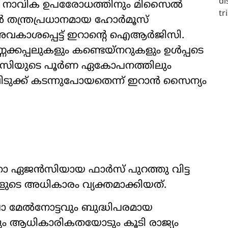
്ത നാവിക ഉപരേോധത്തിനും മിസൈൽ
തന്ത്രപ്രധാനമായ ഹോർമൂസ്
അവകാശപ്പെട്ട് ഇറാന്‍റെ ഐആർജിസി.
ണക്കപ്പലുകളും കണ്ടെയ്നറുകളും ഉൾപ്പടെ
ിസിയുടെ പൂർണ ഏകോപനത്തിലും
ുക്ക് കടന്നുപോയതെന്ന് ഇറാൻ സൈന്യം
താ ഏജൻസിയായ ഫാർസ് പുറത്തു വിട്ട
ുടെ അധികാരം വ്യക്തമാക്കിയത്.
്ഷാ മേൽനോട്ടവും ബുദ്ധിപരമായ
ം ആധികാരികതയോടും കൂടി രാജ്യം