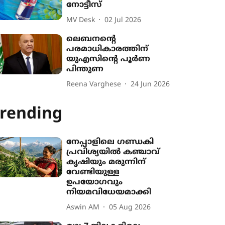
നോട്ടീസ്‌
MV Desk
02 Jul 2026
ലെബനന്‍റെ
പരമാധികാരത്തിന്
യുഎസിന്‍റെ പൂർണ
പിന്തുണ
Reena Varghese
24 Jun 2026
rending
നേപ്പാളിലെ ഗണ്ഡകി
പ്രവിശ‍്യയിൽ കഞ്ചാവ്
കൃഷി‍യും മരുന്നിന്
വേണ്ടിയുള്ള
ഉപയോഗവും
നിയമവിധേയമാക്കി
Aswin AM
05 Aug 2026