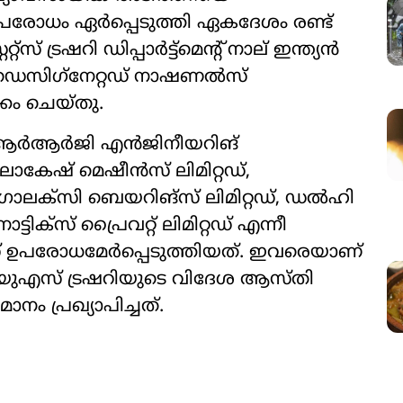
 ഉപരോധം ഏര്‍പ്പെടുത്തി ഏകദേശം രണ്ട്
 ട്രഷറി ഡിപ്പാര്‍ട്ട്‌മെന്‍റ് നാല് ഇന്ത്യന്‍
ഡെസിഗ്‌നേറ്റഡ് നാഷണല്‍സ്
ക്കം ചെയ്തു.
‍ആര്‍ജി എന്‍ജിനീയറിങ്
 ലോകേഷ് മെഷീന്‍സ് ലിമിറ്റഡ്,
ക്‌സി ബെയറിങ്‌സ് ലിമിറ്റഡ്, ഡല്‍ഹി
്‌സ് പ്രൈവറ്റ് ലിമിറ്റഡ് എന്നീ
 ഉപരോധമേര്‍പ്പെടുത്തിയത്. ഇവരെയാണ്
ത്. യുഎസ് ട്രഷറിയുടെ വിദേശ ആസ്തി
 പ്രഖ്യാപിച്ചത്.