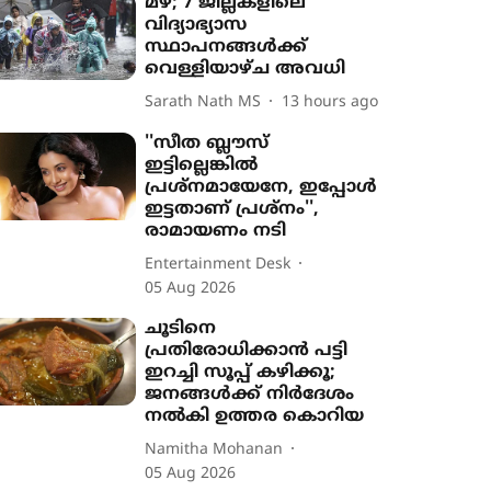
മഴ; 7 ജില്ലകളിലെ
വിദ്യാഭ്യാസ
സ്ഥാപനങ്ങൾക്ക്
വെള്ളിയാഴ്ച അവധി
Sarath Nath MS
13 hours ago
''സീത ബ്ലൗസ്
ഇട്ടില്ലെങ്കിൽ
പ്രശ്നമായേനേ, ഇപ്പോൾ
ഇട്ടതാണ് പ്രശ്നം'',
രാമായണം നടി
Entertainment Desk
05 Aug 2026
ചൂടിനെ
പ്രതിരോധിക്കാൻ പട്ടി
ഇറച്ചി സൂപ്പ് കഴിക്കൂ;
ജനങ്ങൾക്ക് നിർദേശം
നൽകി ഉത്തര കൊറിയ
Namitha Mohanan
05 Aug 2026