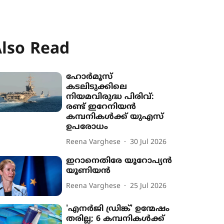
lso Read
ഹോർമൂസ്
കടലിടുക്കിലെ
നിയമവിരുദ്ധ പിരിവ്:
രണ്ട് ഇറേനിയൻ
കമ്പനികൾക്ക് യുഎസ്
ഉപരോധം
Reena Varghese
30 Jul 2026
ഇറാനെതിരേ യൂറോപ്യൻ
യൂണിയൻ
Reena Varghese
25 Jul 2026
'എനര്‍ജി ഡ്രിങ്ക്' ഉന്മേഷം
തരില്ല; 6 കമ്പനികള്‍ക്ക്