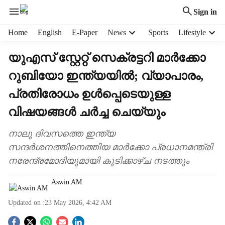
Sign in
H
Home
English
E-Paper
News
Sports
Lifestyle
e
a
യുഎസ് സ്റ്റേറ്റ് സെക്രട്ടറി മാർക്കോ
d
റുബിയോ ഇന്ത്യയിൽ; വ്യാപാരം,
e
r
പ്രതിരോധം ഉൾപ്പെടെയുള്ള
m
e
വിഷയങ്ങൾ ചർച്ച ചെയ്യും
n
u
നാലു ദിവസത്തെ ഇന്ത‍്യ
i
സന്ദർശനത്തിനെത്തിയ മാർക്കോ പ്രധാനമന്ത്രി
t
നരേന്ദ്രമോദിയുമായി കൂടിക്കാഴ്ച നടത്തും
e
m
Aswin AM
s
Updated on :
23 May 2026, 4:42 AM