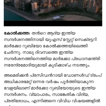
കോൽക്കത്ത:
തന്‍റെ ആദ‍്യ ഇന്ത‍്യ
സന്ദർശനത്തിനായി യുഎസ് സ്റ്റേറ്റ് സെക്രട്ടറി
മാർക്കോ റുബിയോ കോൽക്കത്തയിലെത്തി
ചേർന്നു. നാലു ദിവസത്തെ ഇന്ത‍്യ
സന്ദർശനത്തിനെത്തിയ മാർക്കോ പ്രധാനമന്ത്രി
നരേന്ദ്രമോദിയുമായി കൂടിക്കാഴ്ച നടത്തും.
അമെരിക്കൻ പ്രസിഡന്‍റായി ഡോണൾ‌ഡ് ട്രംപ്
അധികാരമേറ്റ് ഒന്നര വർഷം പൂർത്തിയാകുന്ന
വേളയിലാണ് മാർക്കോ റുബിയോയുടെ ഇന്ത‍്യ
സന്ദർശനം. വ‍്യാപാരം, സാങ്കേതിക വിദ‍്യ,
പ്രതിരോധം, എന്നിങ്ങനെ വിവിധ വിഷയങ്ങളിൽ