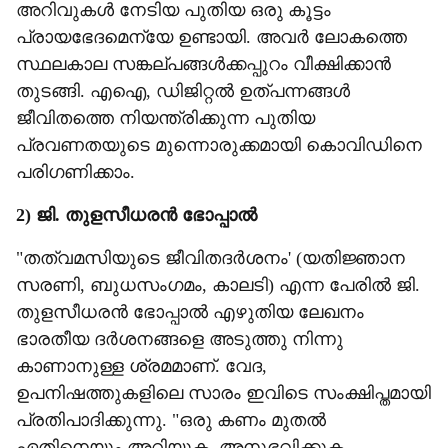
അറിവുകൾ നേടിയ പുതിയ ഒരു കൂട്ടം
പ്രായഭേദമെന്യേ ഉണ്ടായി. അവർ ലോകത്തെ
സ്ഥലകാല സങ്കല്പങ്ങൾക്കപ്പുറം വീക്ഷിക്കാൻ
തുടങ്ങി. എഐ, ഡിജിറ്റൽ ഉത്പന്നങ്ങൾ
ജീവിതത്തെ നിയന്ത്രിക്കുന്ന പുതിയ
പ്രവണതയുടെ മുന്നൊരുക്കമായി കൊവിഡിനെ
പരിഗണിക്കാം.
2) ജി. തുളസീധരൻ ഭോപ്പാൽ
"തത്വമസിയുടെ ജീവിതദർശനം' (യതിജ്ഞാന
സരണി, ബുധസംഗമം, കാലടി) എന്ന പേരിൽ ജി.
തുളസീധരൻ ഭോപ്പാൽ എഴുതിയ ലേഖനം
ഭാരതീയ ദർശനങ്ങളെ അടുത്തു നിന്നു
കാണാനുള്ള ശ്രമമാണ്. വേദ,
ഉപനിഷത്തുകളിലെ സാരം ഇവിടെ സംക്ഷിപ്തമായി
പ്രതിപാദിക്കുന്നു. "ഒരു കണം മുതൽ
ഏതിനെയും അറിയുക, അനുഭവിക്കുക,