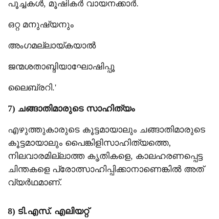
പൂച്ചകൾ, മൂഷികർ വായനക്കാർ.
ഒറ്റ മനുഷ്യനും
അംഗമല്ലായ്കയാൽ
ജന്മശതാബ്ദിയാഘോഷിപ്പൂ
ലൈബ്രറി.'
7) ചങ്ങാതിമാരുടെ സാഹിത്യം
എഴുത്തുകാരുടെ കൂട്ടമായാലും ചങ്ങാതിമാരുടെ
കൂട്ടമായാലും പൈങ്കിളിസാഹിത്യത്തെ,
നിലവാരമില്ലാത്ത കൃതികളെ, കാലഹരണപ്പെട്ട
ചിന്തകളെ പ്രോത്സാഹിപ്പിക്കാനാണെങ്കിൽ അത്
വ്യർഥമാണ്.
8) ടി.എസ്. എലിയറ്റ്