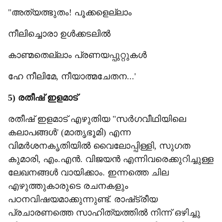
"അത്യത്ഭുതം! പൂക്കളെല്ലാം
നീലിച്ചൊരാ ഉൾക്കടലിൽ
കാണ്മതെല്ലാം പ്രണയപ്പുറ്റുകൾ
ഹേ നീലിമേ, നീയാത്മചേതന...'
5) രതീഷ് ഇളമാട്
രതീഷ് ഇളമാട് എഴുതിയ "സർഗവീഥിയിലെ
കലാപങ്ങൾ' (മാതൃഭൂമി) എന്ന
വിമർശനകൃതിയിൽ വൈലോപ്പിള്ളി, സുഗത
കുമാരി, എം.എൻ. വിജയൻ എന്നിവരെക്കുറിച്ചുള്ള
ലേഖനങ്ങൾ വായിക്കാം. ഇന്നത്തെ ചില
എഴുത്തുകാരുടെ രചനകളും
പഠനവിഷയമാക്കുന്നുണ്ട്. രാഷ്‌ട്രീയ
പ്രചാരണത്തെ സാഹിത്യത്തിൽ നിന്ന് ഒഴിച്ചു