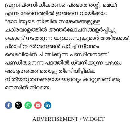
(പുനഃപ്രസിദ്ധീകരണം: പ്രഭാത രശ്മി, മെയ്)
എന്ന ലേഖനത്തിൽ ഇങ്ങനെ വായിക്കാം:
"ഭാവിയുടെ നിശ്ചിത സങ്കേതങ്ങളുള്ള
ചക്രവാളത്തിൽ അന്തർലോചനങ്ങളർപ്പിച്ചു
കൊണ്ട് നടത്തുന്ന യുദ്ധം.സുകുമാർ അഴീക്കോട്
പ്രാചീന ദർശനങ്ങൾ പഠിച്ച് സ്വന്തം
ശൈലിയിൽ ചിന്തിക്കുന്ന പണ്ഡിതനാണ്.
പണ്ഡിതനെന്ന പദത്തിൽ ധ്വനിക്കുന്ന പഴക്കം
അദ്ദേഹത്തെ തൊട്ടു തീണ്ടിയിട്ടില്ല.
നിത്യനൂതനങ്ങളായ ഓളവും കാറ്റുമാണ് ആ
മനസിൽ നിറയെ.'
ADVERTISEMENT / WIDGET