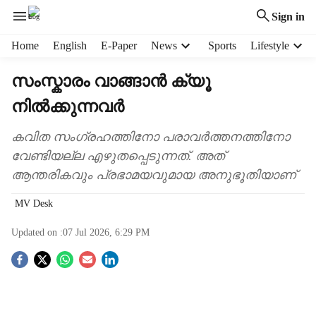
Sign in
H
Home
English
E-Paper
News
Sports
Lifestyle
e
a
സംസ്കാരം വാങ്ങാൻ ക്യൂ
d
നിൽക്കുന്നവർ
e
r
m
കവിത സംഗ്രഹത്തിനോ പരാവർത്തനത്തിനോ
e
വേണ്ടിയല്ല എഴുതപ്പെടുന്നത്. അത്
n
ആന്തരികവും പ്രഭാമയവുമായ അനുഭൂതിയാണ്
u
i
MV Desk
t
e
Updated on :
07 Jul 2026, 6:29 PM
m
s
S
o