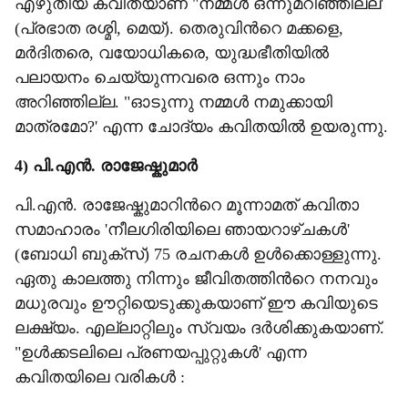
എഴുതിയ കവിതയാണ് "നമ്മൾ ഒന്നുമറിഞ്ഞില്ല'
(പ്രഭാത രശ്മി, മെയ്). തെരുവിന്‍റെ മക്കളെ,
മർദിതരെ, വയോധികരെ, യുദ്ധഭീതിയിൽ
പലായനം ചെയ്യുന്നവരെ ഒന്നും നാം
അറിഞ്ഞില്ല. "ഓടുന്നു നമ്മൾ നമുക്കായി
മാത്രമോ?' എന്ന ചോദ്യം കവിതയിൽ ഉയരുന്നു.
4) പി.എൻ. രാജേഷ്കുമാർ
പി.എൻ. രാജേഷ്കുമാറിന്‍റെ മൂന്നാമത് കവിതാ
സമാഹാരം 'നീലഗിരിയിലെ ഞായറാഴ്ചകൾ'
(ബോധി ബുക്സ്) 75 രചനകൾ ഉൾക്കൊള്ളുന്നു.
ഏതു കാലത്തു നിന്നും ജീവിതത്തിന്‍റെ നനവും
മധുരവും ഊറ്റിയെടുക്കുകയാണ് ഈ കവിയുടെ
ലക്ഷ്യം. എല്ലാറ്റിലും സ്വയം ദർശിക്കുകയാണ്.
"ഉൾക്കടലിലെ പ്രണയപ്പുറ്റുകൾ' എന്ന
കവിതയിലെ വരികൾ :