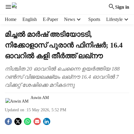
Sign in
H
Home
English
E-Paper
News
Sports
Lifestyle
e
a
മിച്ചൽ മാർഷ് അടിയോടടി,
d
നിക്കോളാസ് പുരാൻ ഫിനിഷർ; 16.4
e
r
ഓവറിൽ കളി തീർത്ത് ലഖ്നൗ
m
e
നിശ്ചിത 20 ഓവറിൽ ചെന്നൈ ഉയർത്തിയ 188
n
റൺസ് വിജയലക്ഷ‍്യം ലഖ്നൗ 16.4 ഓവറിൽ 7
u
i
വിക്കറ്റ് ശേഷിക്കെ മറികടന്നു
t
e
Aswin AM
m
s
Updated on :
15 May 2026, 5:52 PM
S