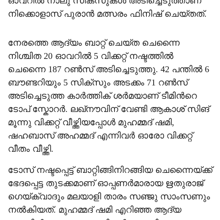
ഓവറിൽ നാലു സിക്സുകൾ അടിച്ചെടുത്താണ്
നിക്കൊളാസ് പുരാൻ മത്സരം ഫിനിഷ് ചെയ്തത്.
നേരത്തെ ആദ‍്യം ബാറ്റ് ചെയ്ത ചെന്നൈ
നിശ്ചിത 20 ഓവറിൽ 5 വിക്കറ്റ് നഷ്ടത്തിൽ
ചെന്നൈ 187 റൺസ് അടിച്ചെടുത്തു. 42 പന്തിൽ 6
ബൗണ്ടറിയും 5 സിക്സും അടക്കം 71 റൺസ്
അടിച്ചെടുത്ത കാർത്തിക് ശർമയാണ് ടീമിന്‍റെ
ടോപ് സ്കോറർ. ലഖ്നൗവിന് വേണ്ടി ആകാശ് സിങ്
മൂന്നു വിക്കറ്റ് വീഴ്ത്തിയപ്പോൾ മുഹമ്മദ് ഷമി,
ഷഹബാസ് അഹമ്മദ് എന്നിവർ ഓരോ വിക്കറ്റ്
വീതം വീഴ്ത്തി.
ടോസ് നഷ്ടപ്പെട്ട് ബാറ്റിങ്ങിനിറങ്ങിയ ചെന്നൈയ്ക്ക്
ഭേദപ്പെട്ട തുടക്കമാണ് ഓപ്പണർമാരായ ഋതുരാജ്
ഗെയ്ക്‌വാദും മലയാളി താരം സഞ്ജു സാംസണും
നൽകിയത്. മുഹമ്മദ് ഷമി എറിഞ്ഞ ആദ‍്യ