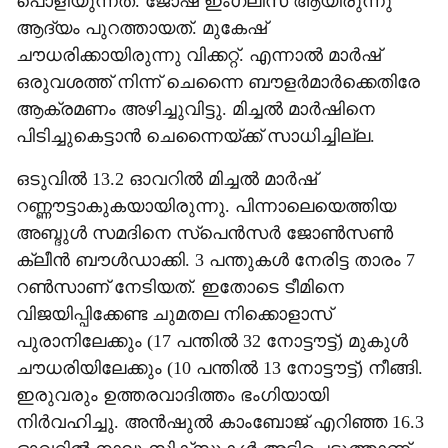
പൊളിയുന്നത്. ജോഷ് ഇംഗ്ലിസ് ആയിരുന്നു
ആദ‍്യം പുറത്തായത്. മുകേഷ്
ചൗധരിക്കായിരുന്നു വിക്കറ്റ്. എന്നാൽ മാർഷ്
ഒരുവശത്ത് നിന്ന് ചെന്നൈ ബൗളർമാർക്കെതിരേ
ആക്രമണം അഴിച്ചുവിട്ടു. മിച്ചൽ മാർഷിനെ
പിടിച്ചുകെട്ടാൻ ചെന്നൈയ്ക്ക് സാധിച്ചില്ല.
ഒടുവിൽ 13.2 ഓവറിൽ മിച്ചൽ മാർഷ്
റണ്ണൗട്ടാകുകയായിരുന്നു. പിന്നാലെയെത്തിയ
അബ്ദുൾ സമദിനെ സ്പെൻസർ ജോൺസൺ
ക്ലീൻ ബൗൾഡാക്കി. 3 പന്തുകൾ നേരിട്ട താരം 7
റൺസാണ് നേടിയത്. ഇതോടെ ടീമിനെ
വിജയിപ്പിക്കേണ്ട ചുമതല നിക്കൊളാസ്
പുരാനിലേക്കും (17 പന്തിൽ 32 നോട്ടൗട്ട്) മുകുൾ
ചൗധരിയിലേക്കും (10 പന്തിൽ 13 നോട്ടൗട്ട്) നീങ്ങി.
ഇരുവരും ഉത്തരവാദിത്തം ഭംഗിയായി
നിർവഹിച്ചു. അൻഷുൽ കാംബോജ് എറിഞ്ഞ 16.3