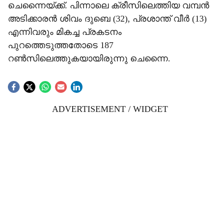
ചെന്നൈയ്ക്ക്. പിന്നാലെ ക്രീസിലെത്തിയ വമ്പൻ
അടിക്കാരൻ ശിവം ദുബെ (32), പ്രശാന്ത് വീർ (13)
എന്നിവരും മികച്ച പ്രകടനം
പുറത്തെടുത്തതോടെ 187
റൺസിലെത്തുക‍യായിരുന്നു ചെന്നൈ.
ADVERTISEMENT / WIDGET