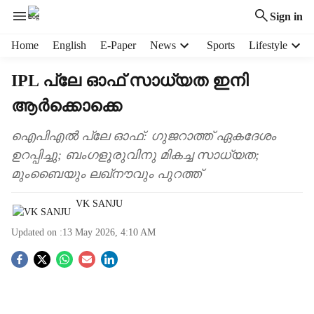
Sign in
H
Home
English
E-Paper
News
Sports
Lifestyle
e
a
IPL പ്ലേ ഓഫ് സാധ്യത ഇനി
d
ആർക്കൊക്കെ
e
r
m
ഐപിഎൽ പ്ലേ ഓഫ്: ഗുജറാത്ത് ഏകദേശം
e
ഉറപ്പിച്ചു; ബംഗളൂരുവിനു മികച്ച സാധ്യത;
n
മുംബൈയും ലഖ്‌നൗവും പുറത്ത്
u
i
VK SANJU
t
e
Updated on :
13 May 2026, 4:10 AM
m
s
S
o