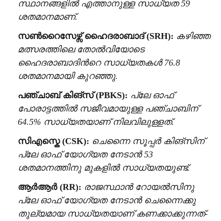
സ്ഥാനങ്ങളിൽ എത്താനുള്ള സാധ്യത 59
ശതമാനമാണ്.
സൺറൈസേഴ്സ് ഹൈദരാബാദ് (SRH):
കഴിഞ്ഞ
മത്സരത്തിലെ തോൽവിയോടെ
ഹൈദരാബാദിന്‍റെ സാധ്യതകൾ 76.8
ശതമാനമായി കുറഞ്ഞു.
പഞ്ചാബ് കിങ്‌സ് (PBKS):
പ്ലേ ഓഫ്
പോരാട്ടത്തിൽ സജീവമായുള്ള പഞ്ചാബിന്
64.5% സാധ്യതയാണ് നിലവിലുള്ളത്.
സിഎസ്കെ (CSK):
ചെന്നൈ സൂപ്പർ കിങ്‌സിന്
പ്ലേ ഓഫ് യോഗ്യത നേടാൻ 53
ശതമാനത്തിനു മുകളിൽ സാധ്യതയുണ്ട്.
ആർആർ (RR):
രാജസ്ഥാൻ റോയൽസിനു
പ്ലേ ഓഫ് യോഗ്യത നേടാൻ ചെന്നൈക്കു
തുല്യമായ സാധ്യതയാണ് കണക്കാക്കുന്നത്-