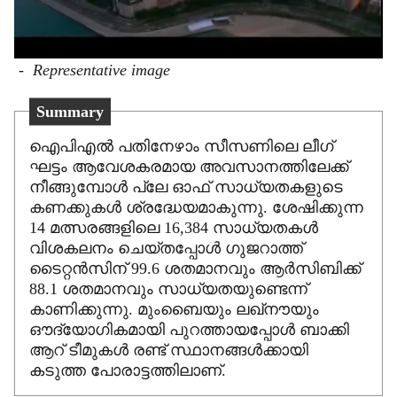
-
Representative image
Summary
ഐപിഎൽ പതിനേഴാം സീസണിലെ ലീഗ്
ഘട്ടം ആവേശകരമായ അവസാനത്തിലേക്ക്
നീങ്ങുമ്പോൾ പ്ലേ ഓഫ് സാധ്യതകളുടെ
കണക്കുകൾ ശ്രദ്ധേയമാകുന്നു. ശേഷിക്കുന്ന
14 മത്സരങ്ങളിലെ 16,384 സാധ്യതകൾ
വിശകലനം ചെയ്തപ്പോൾ ഗുജറാത്ത്
ടൈറ്റൻസിന് 99.6 ശതമാനവും ആർസിബിക്ക്
88.1 ശതമാനവും സാധ്യതയുണ്ടെന്ന്
കാണിക്കുന്നു. മുംബൈയും ലഖ്നൗയും
ഔദ്യോഗികമായി പുറത്തായപ്പോൾ ബാക്കി
ആറ് ടീമുകൾ രണ്ട് സ്ഥാനങ്ങൾക്കായി
കടുത്ത പോരാട്ടത്തിലാണ്.