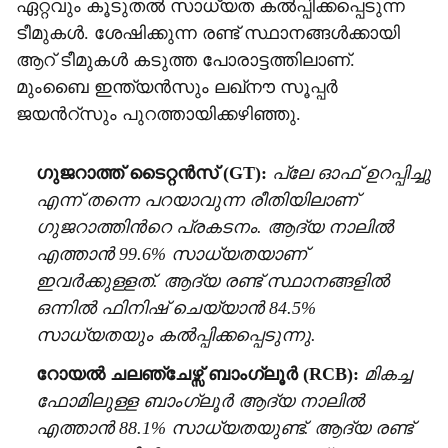
ഏറ്റവും കൂടുതൽ സാധ്യത കൽപ്പിക്കപ്പെടുന്ന
ടീമുകൾ. ശേഷിക്കുന്ന രണ്ട് സ്ഥാനങ്ങൾക്കായി
ആറ് ടീമുകൾ കടുത്ത പോരാട്ടത്തിലാണ്.
മുംബൈ ഇന്ത്യൻസും ലഖ്നൗ സൂപ്പർ
ജയന്‍റ്സും പുറത്തായിക്കഴിഞ്ഞു.
ഗുജറാത്ത് ടൈറ്റൻസ് (GT):
പ്ലേ ഓഫ് ഉറപ്പിച്ചു
എന്ന് തന്നെ പറയാവുന്ന രീതിയിലാണ്
ഗുജറാത്തിന്‍റെ പ്രകടനം. ആദ്യ നാലിൽ
എത്താൻ 99.6% സാധ്യതയാണ്
ഇവർക്കുള്ളത്. ആദ്യ രണ്ട് സ്ഥാനങ്ങളിൽ
ഒന്നിൽ ഫിനിഷ് ചെയ്യാൻ 84.5%
സാധ്യതയും കൽപ്പിക്കപ്പെടുന്നു.
റോയൽ ചലഞ്ചേഴ്സ് ബാംഗ്ലൂർ (RCB):
മികച്ച
ഫോമിലുള്ള ബാംഗ്ലൂർ ആദ്യ നാലിൽ
എത്താൻ 88.1% സാധ്യതയുണ്ട്. ആദ്യ രണ്ട്