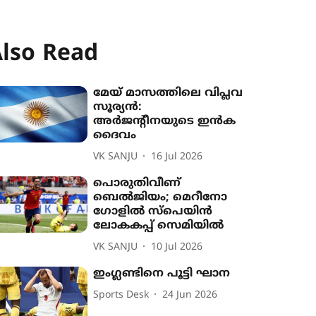
lso Read
മേയ് മാസത്തിലെ വിപ്ലവ
സൂര്യൻ:
അർജന്‍റീനയുടെ ഇൻക
ദൈവം
VK SANJU
16 Jul 2026
പൊരുതിവീണ്
ബെൽജിയം; മെറീനോ
ഗോളിൽ സ്പെയിൻ
ലോകകപ്പ് സെമിയിൽ
VK SANJU
10 Jul 2026
ഇംഗ്ലണ്ടിനെ പൂട്ടി ഘാന
Sports Desk
24 Jun 2026