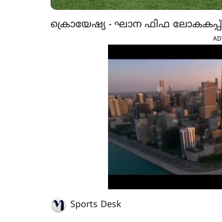
ക്രൊയേഷ്യ - ഘാന ഫിഫ ലോകകപ്
AD
Sports Desk