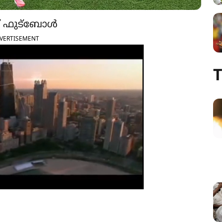
പ് ഫുട്ബോൾ
VERTISEMENT
T