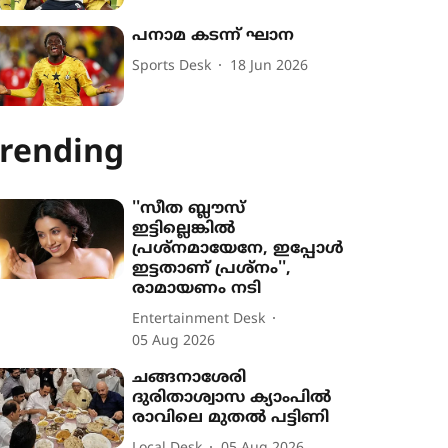
പനാമ കടന്ന് ഘാന
Sports Desk
18 Jun 2026
rending
''സീത ബ്ലൗസ്
ഇട്ടില്ലെങ്കിൽ
പ്രശ്നമായേനേ, ഇപ്പോൾ
ഇട്ടതാണ് പ്രശ്നം'',
രാമായണം നടി
Entertainment Desk
05 Aug 2026
ചങ്ങനാശേരി
ദുരിതാശ്വാസ ക്യാംപിൽ
രാവിലെ മുതൽ പട്ടിണി