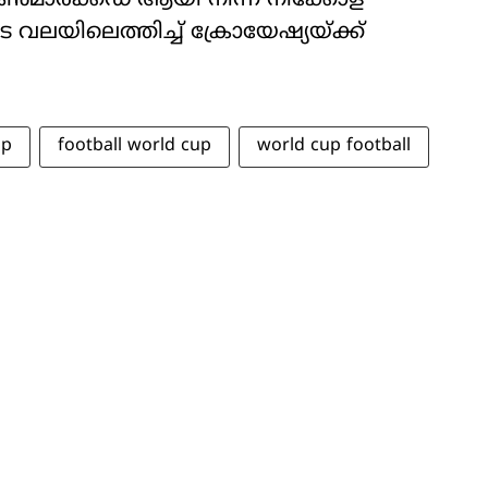
് അൺമാർക്ക്ഡ് ആയി നിന്ന നിക്കോള
ടെ വലയിലെത്തിച്ച് ക്രോയേഷ്യയ്ക്ക്
up
football world cup
world cup football