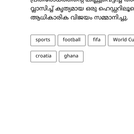
പ്രതിരോധത്തിന്‍റെ കണ്ണുവെട്ടിച്ച
വ്ലാസിച്ച് കൃത്യമായ ഒരു ഹെഡ്ഡറിലൂ
ആധികാരിക വിജയം സമ്മാനിച്ചു.
sports
football
fifa
World C
croatia
ghana