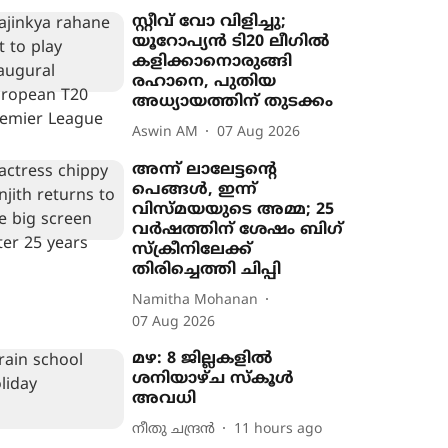
സ്റ്റീവ് വോ വിളിച്ചു;
യൂറോപ‍്യൻ ടി20 ലീഗിൽ
കളിക്കാനൊരുങ്ങി
രഹാനെ, പുതിയ
അധ‍്യായത്തിന് തുടക്കം
Aswin AM
07 Aug 2026
അന്ന് ലാലേട്ടന്‍റെ
പെങ്ങൾ, ഇന്ന്
വിസ്മയയുടെ അമ്മ; 25
വർഷത്തിന് ശേഷം ബിഗ്
സ്ക്രീനിലേക്ക്
തിരിച്ചെത്തി ചിപ്പി
Namitha Mohanan
07 Aug 2026
മഴ: 8 ജില്ലകളിൽ
ശനിയാഴ്ച സ്കൂൾ
അവധി
നീതു ചന്ദ്രൻ
11 hours ago