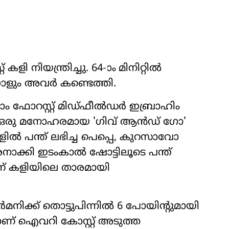
ി നിയന്ത്രിച്ചു. 64-ാം മിനിറ്റിൽ
 ഗോളും അവർ കണ്ടെത്തി.
ംഗ്ഹാം ഫോറസ്റ്റ് മിഡ്ഫീൽഡർ ഇബ്രാഹിം
ിയ ഒരു മനോഹരമായ 'ഗിവ് ആൻഡ് ഗോ'
ൽ പന്ത് ലഭിച്ച പെപ്പെ, കുറസാവോ
നാക്കി ഇടംകാൽ ഷോട്ടിലൂടെ പന്ത്
ാണ് കളിയിലെ താരമായി
ിക്ക് തൊട്ടുപിന്നിൽ 6 പോയിന്‍റുമായി
ാണ് ഐവറി കോസ്റ്റ് അടുത്ത