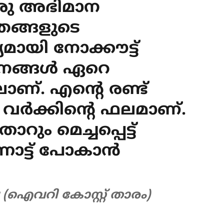
രു അഭിമാന
ഞങ്ങളുടെ
യമായി നോക്കൗട്ട്
 ജനങ്ങൾ ഏറെ
്. എന്‍റെ രണ്ട്
വർക്കിന്‍റെ ഫലമാണ്.
ം മെച്ചപ്പെട്ട്
നോട്ട് പോകാൻ
 (ഐവറി കോസ്റ്റ് താരം)