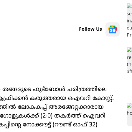
Follow Us
ങ്ങളുടെ ഫുട്ബോൾ ചരിത്രത്തിലെ
ി ആഫ്രിക്കൻ കരുത്തരായ ഐവറി കോസ്റ്റ്.
ത്തിൽ ലോകകപ്പ് അരങ്ങേറ്റക്കാരായ
 ഗോളുകൾക്ക് (2-0) തകർത്ത് ഐവറി
പിന്‍റെ നോക്കൗട്ട് (റൗണ്ട് ഓഫ് 32)