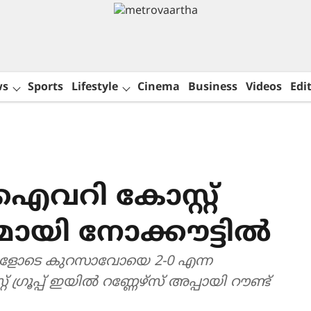
ws
Sports
Lifestyle
Cinema
Business
Videos
Edit
 ഐവറി കോസ്റ്റ്
യമായി നോക്കൗട്ടിൽ
ഗോളോടെ കുറസാവോയെ 2-0 എന്ന
ഗ്രൂപ്പ് ഇയിൽ റണ്ണേഴ്സ് അപ്പായി റൗണ്ട്