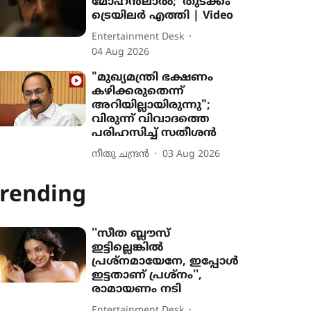
മോഹൻലാൽ; 'തുടക്കം'
ട്രെയിലർ എത്തി | Video
Entertainment Desk
04 Aug 2026
"മുഖ്യമന്ത്രി ഭക്ഷണം
കഴിക്കരുതെന്ന്
അറിയില്ലായിരുന്നു";
വിരുന്ന് വിവാദത്തെ
പരിഹസിച്ച് സതീശൻ
നീതു ചന്ദ്രൻ
03 Aug 2026
rending
''സീത ബ്ലൗസ്
ഇട്ടില്ലെങ്കിൽ
പ്രശ്നമായേനേ, ഇപ്പോൾ
ഇട്ടതാണ് പ്രശ്നം'',
രാമായണം നടി
Entertainment Desk