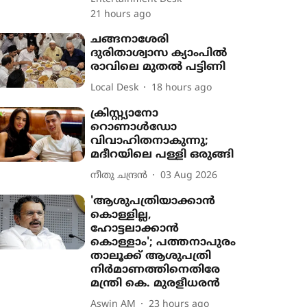
21 hours ago
ചങ്ങനാശേരി
ദുരിതാശ്വാസ ക്യാംപിൽ
രാവിലെ മുതൽ പട്ടിണി
Local Desk
18 hours ago
ക്രിസ്റ്റ്യാനോ
റൊണാൾഡോ
വിവാഹിതനാകുന്നു;
മദീറയിലെ പള്ളി ഒരുങ്ങി
നീതു ചന്ദ്രൻ
03 Aug 2026
'ആശുപത്രിയാക്കാൻ
കൊള്ളില്ല,
ഹോട്ടലാക്കാൻ
കൊള്ളാം'; പത്തനാപുരം
താലൂക്ക് ആശുപത്രി
നിർമാണത്തിനെതിരേ
മന്ത്രി കെ. മുരളീധരൻ
Aswin AM
23 hours ago