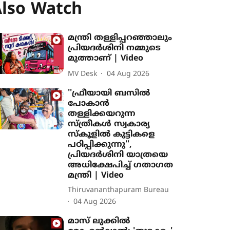
lso Watch
മന്ത്രി തള്ളിപ്പറഞ്ഞാലും
പ്രിയദർശിനി നമ്മുടെ
മുത്താണ് | Video
MV Desk
04 Aug 2026
''ഫ്രീയായി ബസിൽ
പോകാൻ
തള്ളിക്കയറുന്ന
സ്ത്രീകൾ സ്വകാര്യ
സ്കൂളിൽ കുട്ടികളെ
പഠിപ്പിക്കുന്നു'',
പ്രിയദർശിനി യാത്രയെ
അധിക്ഷേപിച്ച് ഗതാഗത
മന്ത്രി | Video
Thiruvananthapuram Bureau
04 Aug 2026
മാസ് ലുക്കിൽ