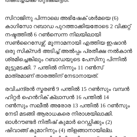
തകർച്ചയ്ക്ക് തുടക്കമിട്ടത്.
സിറാജിനു പിന്നാലെ അഭിഷേക് ശർമയെ (6)
കാഗിസോ റബാഡ പുറത്താക്കിയതോടെ 2 വിക്കറ്റ്
നഷ്ടത്തിൽ 6 റൺസെന്ന നിലയിലായി
സൺറൈസേഴ്സ്. മൂന്നാമനായി എത്തിയ ഇഷാൻ
ഒരു സിക്സർ അടിച്ച് അൽപ്പം പ്രതീക്ഷ നൽകാൻ
ശ്രമിച്ചെങ്കിലും റബാഡയുടെ പേസിനു പിന്നിൽ
മുട്ടുമടക്കി. 7 പന്തിൽ നിന്നും 11 റൺസ്
മാത്രമാണ് താരത്തിന് നേടാനായത്.
രവിചന്ദ്രൻ സ്മരൺ 9 പന്തിൽ 15 റൺസും വമ്പൻ
ഹിറ്റർ ഹെൻറിക് ക്ലാസൻ 16 പന്തിൽ 14
റൺസും സലീൽ അരോര 13 പന്തിൽ 16 റൺസും
നേടി മടങ്ങി ആരാധകരെ നിരാശയിലാക്കി.
ഓൾറൗണ്ടർ നിതീഷ് കുമാർ റെഡ്ഡിക്കും (2)
ഷിവാങ്ങ് കുമാറിനും (4) തിളങ്ങാനായില്ല.