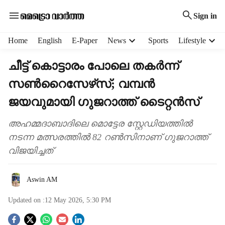
Sign in
H
Home
English
E-Paper
News
Sports
Lifestyle
e
a
ചീട്ട് കൊട്ടാരം പോലെ തകർന്ന്
d
സൺറൈസേഴ്‌സ്; വമ്പൻ
e
r
ജയവുമായി ഗുജറാത്ത് ടൈറ്റൻസ്
m
e
അഹമ്മദാബാദിലെ മൊട്ടേര സ്റ്റേഡിയത്തിൽ
n
നടന്ന മത്സരത്തിൽ 82 റൺസിനാണ് ഗുജറാത്ത്
u
i
വിജയിച്ചത്
t
e
Aswin AM
m
s
Updated on :
12 May 2026, 5:30 PM
S