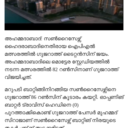
അഹമ്മദാബാദ്: സൺറൈസേഴ്സ്
ഹൈദരാബാദിനെതിരായ ഐപിഎൽ
മത്സരത്തിൽ ഗുജറാത്ത് ടൈറ്റൻസിന് ജയം.
അഹമ്മദാബാദിലെ മൊട്ടേര സ്റ്റേഡിയത്തിൽ
നടന്ന മത്സരത്തിൽ 82 റൺസിനാണ് ഗുജറാത്ത്
വിജയിച്ചത്.
മറുപടി ബാറ്റിങ്ങിനിറങ്ങിയ സൺ‌റൈസേഴ്സിനെ
ഗുജറാത്ത് 86 റൺസിന് കൂടാരം കയറ്റി. ഓപ്പണിങ്
ബാറ്റർ ട്രാവിസ് ഹെഡിനെ (0)
പുറത്താക്കികൊണ്ട് ഗുജറാത്ത് പേസർ മുഹമ്മദ്
സിറാജാണ് സൺറൈസേഴ്സ് ബാറ്റിങ് നിരയുടെ