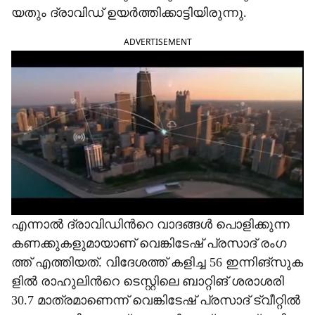
യ​തും ദ്രാ​വി​ഡ് ഉ​യ​ര്‍ത്തി​ക്കാ​ട്ടി​യി​രു​ന്നു.
ADVERTISEMENT
എ​ന്നാ​ല്‍ ദ്രാ​വി​ഡി​ന്‍റെ വാ​ദ​ങ്ങ​ള്‍ പൊ​ളി​ക്കു​ന്ന
ക​ണ​ക്കു​ക​ളു​മാ​യാ​ണ് വെ​ങ്കി​ടേ​ഷ് പ്ര​സാ​ദ് രം​ഗ​
ത്ത് എ​ത്തി​യ​ത്. വി​ദേ​ശ​ത്ത് ക​ളി​ച്ച 56 ഇ​ന്നി​ങ്സു​ക​
ളി​ൽ രാ​ഹു​ലി​ന്‍റെ ടെ​സ്റ്റി​ലെ ബാ​റ്റി​ങ് ശ​രാ​ശ​രി
30.7 മാ​ത്ര​മാ​ണെ​ന്ന് വെ​ങ്കി​ടേ​ഷ് പ്ര​സാ​ദ് ട്വീ​റ്റി​ല്‍