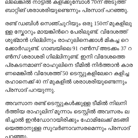
ല്ലെ​ങ്കി​ല്‍ നാ​ട്ടി​ല്‍ ക​ളി​ക്കു​മ്പോ​ള്‍ 70ന് ​അ​ടു​ത്ത്
ബാ​റ്റി​ങ് ശ​രാ​ശ​രി​യു​ണ്ടെ​ന്നും പ്ര​സാ​ദ് പ​റ​ഞ്ഞു.
ര​ണ്ട് ഡ​ബി​ള്‍ സെ​ഞ്ചു​റി​യും ഒ​രു 150ന് ​മു​ക​ളി​ലു​
ള്ള സ്കോ​റും മാ​യ​ങ്കി​ന്‍റെ പേ​രി​ലു​ണ്ട്. വി​ദേ​ശ​ത്ത്
ശു​ഭ്മാ​ന്‍ ഗി​ല്ലി​നും രാ​ഹു​ലി​നെ​ക്കാ​ള്‍ മി​ക​ച്ച റെ​
ക്കോ​ര്‍ഡു​ണ്ട്. ഗാ​ബ​യി​ലെ 91 റ​ണ്‍സ് അ​ട​ക്കം 37 റ​
ണ്‍സ് ശ​രാ​ശ​രി ഗി​ല്ലി​നു​ണ്ട്. ഇ​നി വി​ദേ​ശ​ത്തെ
പ്ര​ക​ട​ന​മാ​ണ് രാ​ഹു​ലി​നെ ടീ​മി​ല്‍ നി​ര്‍ത്താ​ന്‍ കാ​ര​
ണ​മെ​ങ്കി​ല്‍ വി​ദേ​ശ​ത്ത് 50 ടെ​സ്റ്റു​ക​ളി​ലേ​റെ ക​ളി​ച്ച
ര​ഹാ​നെ​ക്ക് 40 ന് ​മു​ക​ളി​ല്‍ ശ​രാ​ശ​രി​യു​ണ്ടെ​ന്നും
പ്ര​സാ​ദ് പ​റ​യു​ന്നു.
അ​വ​സാ​ന ര​ണ്ട് ടെ​സ്റ്റു​ക​ള്‍ക്കു​ള്ള ടീ​മി​ല്‍ നി​ല​നി​
ര്‍ത്തി​യ രാ​ഹു​ലി​ന് മൂ​ന്നാം ടെ​സ്റ്റി​ല്‍ അ​വ​സ​രം ല​
ഭി​ച്ചാ​ല്‍ ഇ​ന്‍ഡോ​റാ​യി​രി​ക്കും ഫോ​മി​ലേ​ക്ക് മ​ട​ങ്ങി​
യെ​ത്താ​നു​ള്ള സു​വ​ര്‍ണാ​വ​സ​ര​മെ​ന്നും പ്ര​സാ​ദ്
പ​റ​ഞ്ഞു.