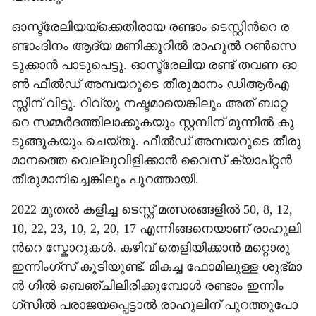
ഓ​സ്ട്രേ​ലി​യ​യ്ക്കെ​തി​രാ​യ ര​ണ്ടാം ടെ​സ്റ്റി​ന്‍റെ ര​
ണ്ടാം​ദി​നം ആ​ദ്യ മ​ണി​ക്കൂ​റി​ല്‍ രാ​ഹു​ല്‍ റ​ണ്‍സെ​
ടു​ക്കാ​ന്‍ പാ​ടു​പെ​ട്ടു. ഓ​സ്ട്രേ​ലി​യ ര​ണ്ട് ത​വ​ണ ഓ​
ണ്‍ ഫീ​ല്‍ഡ് അ​മ്പ​യ​റു​ടെ തീ​രു​മാ​നം ഡി​ആ​ര്‍എ​
സ്സി​ന് വി​ട്ടു. റി​വ്യൂ ന​ഷ്ട​മാ​യെ​ങ്കി​ലും അ​ത് ബാ​റ്റ​
റെ സ​മ്മ​ര്‍ദ​ത്തി​ലാ​ക്കു​ക​യും സ്റ്റ​മ്പി​ന് മു​ന്നി​ല്‍ കു​
ടു​ങ്ങു​ക​യും ചെ​യ്തു. ഫീ​ല്‍ഡ് അ​മ്പ​യ​റു​ടെ തീ​രു​
മാ​ന​ത്തെ വെ​ല്ലു​വി​ളി​ക്കാ​ന്‍ വൈ​സ് ക്യാ​പ്റ്റ​ന്‍
തീ​രു​മാ​നി​ച്ചെ​ങ്കി​ലും പു​റ​ത്താ​യി.
2022 മു​ത​ല്‍ ക​ളി​ച്ച ടെ​സ്റ്റ് മ​ത്സ​ര​ങ്ങ​ളി​ല്‍ 50, 8, 12,
10, 22, 23, 10, 2, 20, 17 എ​ന്നി​ങ്ങ​നെ​യാ​ണ് രാ​ഹു​ലി​
ന്‍റെ സ്കോ​റു​ക​ള്‍. ക​ഴി​വ് തെ​ളി​യി​ക്കാ​ന്‍ മ​റ്റൊ​രു
ഇ​ന്നിം​ഗ്സ് കൂ​ടി​യു​ണ്ട്. മി​ക​ച്ച ഫോ​മി​ലു​ള്ള ശു​ഭ്മാ​
ന്‍ ഗി​ല്‍ ബെ​ഞ്ചി​ലി​രി​ക്കു​മ്പോ​ള്‍ ര​ണ്ടാം ഇ​ന്നിം​
ഗ്സി​ല്‍ പ​രാ​ജ​യ​പ്പെ​ട്ടാ​ല്‍ രാ​ഹു​ലി​ന് പു​റ​ത്തു​പോ​