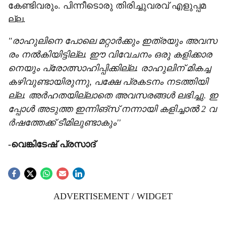
കേ​ണ്ടി​വ​രും. പി​ന്നീ​ടൊ​രു തി​രി​ച്ചു​വ​ര​വ് എ​ളു​പ്പ​മ​
ല്ല.
"രാ​ഹു​ലി​നെ പോ​ലെ മ​റ്റാ​ര്‍ക്കും ഇ​ത്ര​യും അ​വ​സ​
രം ന​ല്‍കി​യി​ട്ടി​ല്ല. ഈ ​വി​വേ​ച​നം ഒ​രു ക​ളി​ക്കാ​ര​
നെ​യും പ്രോ​ത്സാ​ഹി​പ്പി​ക്കി​ല്ല. രാ​ഹു​ലി​ന് മി​ക​ച്ച
ക​ഴി​വു​ണ്ടാ​യി​രു​ന്നു, പ​ക്ഷേ പ്ര​ക​ട​നം ന​ട​ത്തി​യി​
ല്ല. അ​ര്‍ഹ​ത​യി​ല്ലാ​തെ അ​വ​സ​ര​ങ്ങ​ള്‍ ല​ഭി​ച്ചു. ഇ​
പ്പോ​ള്‍ അ​ടു​ത്ത ഇ​ന്നി​ങ്സ് ന​ന്നാ​യി ക​ളി​ച്ചാ​ല്‍ 2 വ​
ര്‍ഷ​ത്തേ​ക്ക് ടീ​മി​ലു​ണ്ടാ​കും''
-വെ​ങ്കി​ടേ​ഷ് പ്ര​സാ​ദ്
ADVERTISEMENT / WIDGET