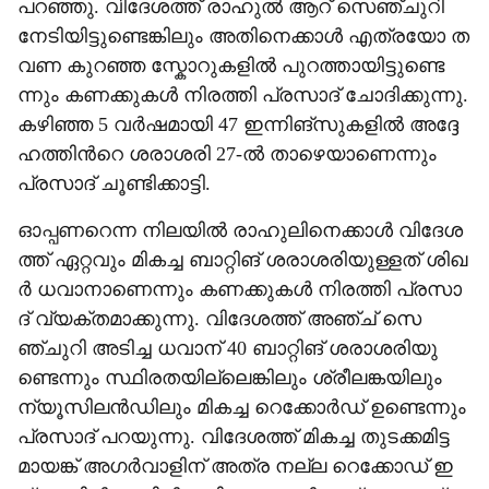
പ​റ​ഞ്ഞു. വി​ദേ​ശ​ത്ത് രാ​ഹു​ല്‍ ആ​റ് സെ​ഞ്ചു​റി
നേ​ടി​യി​ട്ടു​ണ്ടെ​ങ്കി​ലും അ​തി​നെ​ക്കാ​ള്‍ എ​ത്ര​യോ ത​
വ​ണ കു​റ​ഞ്ഞ സ്കോ​റു​ക​ളി​ല്‍ പു​റ​ത്താ​യി​ട്ടു​ണ്ടെ​
ന്നും ക​ണ​ക്കു​ക​ള്‍ നി​ര​ത്തി പ്ര​സാ​ദ് ചോ​ദി​ക്കു​ന്നു.
ക​ഴി​ഞ്ഞ 5 വ​ര്‍ഷ​മാ​യി 47 ഇ​ന്നി​ങ്സു​ക​ളി​ൽ അ​ദ്ദേ​
ഹ​ത്തി​ന്‍റെ ശ​രാ​ശ​രി 27-ല്‍ ​താ​ഴെ​യാ​ണെ​ന്നും
പ്ര​സാ​ദ് ചൂ​ണ്ടി​ക്കാ​ട്ടി.
ഓ​പ്പ​ണ​റെ​ന്ന നി​ല​യി​ല്‍ രാ​ഹു​ലി​നെ​ക്കാ​ള്‍ വി​ദേ​ശ​
ത്ത് ഏ​റ്റ​വും മി​ക​ച്ച ബാ​റ്റി​ങ് ശ​രാ​ശ​രി​യു​ള്ള​ത് ശി​ഖ​
ര്‍ ധ​വാ​നാ​ണെ​ന്നും ക​ണ​ക്കു​ക​ള്‍ നി​ര​ത്തി പ്ര​സാ​
ദ് വ്യ​ക്ത​മാ​ക്കു​ന്നു. വി​ദേ​ശ​ത്ത് അ​ഞ്ച് സെ​
ഞ്ചു​റി അ​ടി​ച്ച ധ​വാ​ന് 40 ബാ​റ്റി​ങ് ശ​രാ​ശ​രി​യു​
ണ്ടെ​ന്നും സ്ഥി​ര​ത​യി​ല്ലെ​ങ്കി​ലും ശ്രീ​ല​ങ്ക​യി​ലും
ന്യൂ​സി​ല​ന്‍ഡി​ലും മി​ക​ച്ച റെ​ക്കോ​ര്‍ഡ് ഉ​ണ്ടെ​ന്നും
പ്ര​സാ​ദ് പ​റ​യു​ന്നു. വി​ദേ​ശ​ത്ത് മി​ക​ച്ച തു​ട​ക്ക​മി​ട്ട
മാ​യ​ങ്ക് അ​ഗ​ര്‍വാ​ളി​ന് അ​ത്ര ന​ല്ല റെ​ക്കോ​ഡ് ഇ​