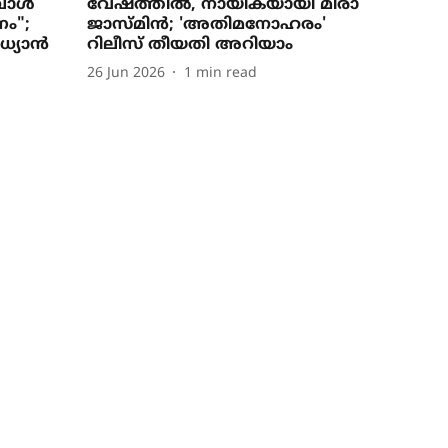
്പോൾ
വേഷത്തിൽ, നായികയായി മീരാ
ം";
ജാസ്മിൻ; 'അതിമനോഹരം'
ധ്യാൻ
റിലീസ് തീയതി അറിയാം
26 Jun 2026
1
min read