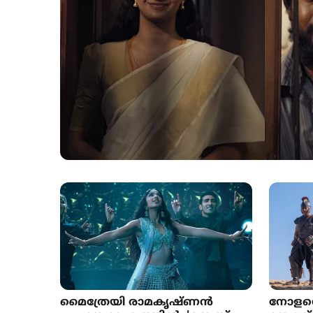
മൈത്രേയി രാമകൃഷ്ണൻ
നോളന്‍