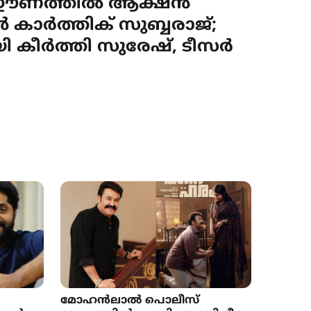
 ഈണത്തിൽ ആക്ഷൻ
ൻ കാർത്തിക് സുബ്ബരാജ്;
ി കീർത്തി സുരേഷ്, ടീസർ
മോഹൻലാൽ പൊലീസ്