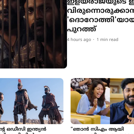
ഇളയരാജയുടെ
വിരുന്നൊരുക്കാ
'ദൊറോത്തി'യായ
പുറത്ത്
4 hours ago
1
min read
റെ ഒഡീസി ഇന്ത‍്യൻ
"ഞാൻ സിഎം ആയി