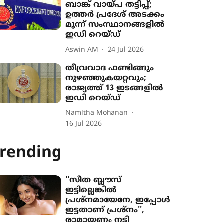
ബാങ്ക് വായ്പ തട്ടിപ്പ്;
ഉത്തർ പ്രദേശ് അടക്കം
മൂന്ന് സംസ്ഥാനങ്ങളിൽ
ഇഡി റെയ്ഡ്
Aswin AM
24 Jul 2026
തീവ്രവാദ ഫണ്ടിങ്ങും
നുഴഞ്ഞുകയറ്റവും;
രാജ്യത്ത് 13 ഇടങ്ങളിൽ
ഇഡി റെയ്ഡ്
Namitha Mohanan
16 Jul 2026
rending
''സീത ബ്ലൗസ്
ഇട്ടില്ലെങ്കിൽ
പ്രശ്നമായേനേ, ഇപ്പോൾ
ഇട്ടതാണ് പ്രശ്നം'',
രാമായണം നടി