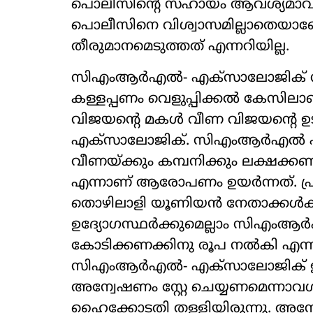
പൊലീസിന്‍റെ സഹായം ആവശ്യമാവി
പൊലീസിനെ വിശ്വാസമില്ലാതെയ
തീരുമാനമെടുത്തത് എന്നറിയില്ല.
സിഎംആർഎൽ- എക്സാലോജിക് സാമ്പ
കള്ളപ്പണം വെളുപ്പിക്കൽ കേസിലാ
വിജയന്‍റെ മകൾ വീണ വിജയന്‍റെ 
എക്സാലോജിക്. സിഎംആർഎൽ എന്ന 
വീണയ്ക്കും കമ്പനിക്കും ലക്ഷക്കണക
എന്നാണ് ആരോപണം ഉയർന്നത്. പ്രമ
തൊഴിലാളി യൂണിയൻ നേതാക്കൾക്കു
ഉദ്യോഗസ്ഥർക്കുമെല്ലാം സിഎംആ
കോടിക്കണക്കിനു രൂപ നൽകി എന്
സിഎംആർഎൽ- എക്സാലോജിക് ഇടപ
അന്വേഷണം സ്റ്റേ ചെയ്യണമെന്നാവശ്
ഹൈക്കോടതി തള്ളിയിരുന്നു. അന്