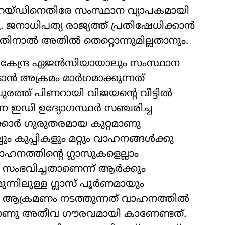
്ടി റെയ്ഡിനെതിരേ സംസ്ഥാന വ്യാപകമായി
 ജനാധിപത്യ രാജ്യത്ത് പ്രതിഷേധിക്കാൻ
തിനാൽ അതിൽ തെറ്റൊന്നുമില്ലതാനും.
 കേന്ദ്ര ഏജൻസിയായാലും സംസ്ഥാന
 അക്രമം മാർഗമാക്കുന്നത്
രത്ത് പിണറായി വിജയന്‍റെ വീട്ടിൽ
്ന ഇഡി ഉദ്യോഗസ്ഥർ സഞ്ചരിച്ച
്കാർ ഗുരുതരമായ കുറ്റമാണു
ും കുപ്പികളും മറ്റും വാഹനങ്ങൾക്കു
ഹനത്തിന്‍റെ ഗ്ലാസുകളെല്ലാം
ൽ സംഭവിച്ചതാണെന്ന് ആർക്കും
ുന്നിലുള്ള ഗ്ലാസ് പൂർണമായും
്തിൽ ആക്രമണം നടത്തുന്നത് വാഹനത്തിൽ
നതാണു അതീവ ഗൗരവമായി കാണേണ്ടത്.