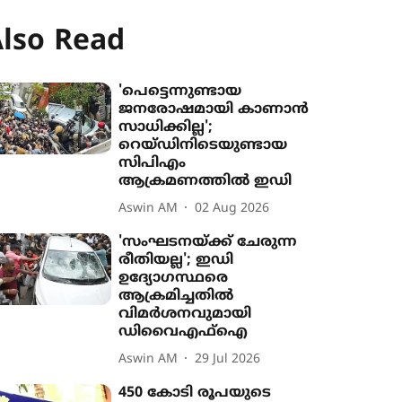
lso Read
'പെട്ടെന്നുണ്ടായ
ജനരോഷമായി കാണാൻ
സാധിക്കില്ല';
റെയ്ഡിനിടെയുണ്ടായ
സിപിഎം
ആക്രമണത്തിൽ ഇഡി
Aswin AM
02 Aug 2026
'സംഘടനയ്ക്ക് ചേരുന്ന
രീതിയല്ല'; ഇഡി
ഉദ‍്യോഗസ്ഥരെ
ആക്രമിച്ചതിൽ
വിമർശനവുമായി
ഡിവൈഎഫ്ഐ
Aswin AM
29 Jul 2026
450 കോടി രൂപയുടെ