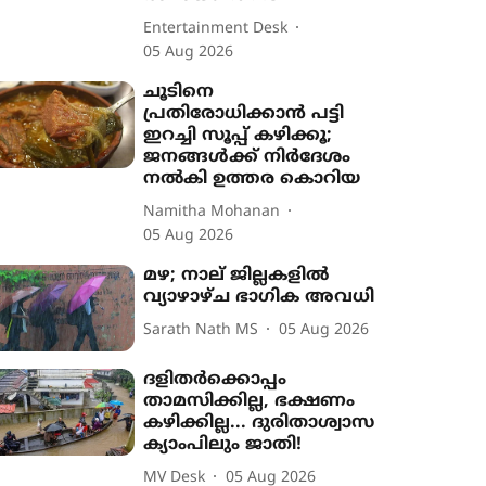
Entertainment Desk
05 Aug 2026
ചൂടിനെ
പ്രതിരോധിക്കാൻ പട്ടി
ഇറച്ചി സൂപ്പ് കഴിക്കൂ;
ജനങ്ങൾക്ക് നിർദേശം
നൽകി ഉത്തര കൊറിയ
Namitha Mohanan
05 Aug 2026
മഴ; നാല് ജില്ലകളിൽ
വ്യാഴാഴ്ച ഭാഗിക അവധി
Sarath Nath MS
05 Aug 2026
ദളിതർക്കൊപ്പം
താമസിക്കില്ല, ഭക്ഷണം
കഴിക്കില്ല... ദുരിതാശ്വാസ
ക്യാംപിലും ജാതി!
MV Desk
05 Aug 2026