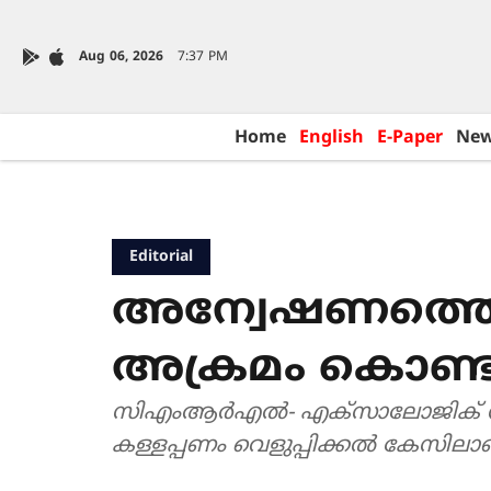
Aug 06, 2026
7:37 PM
Home
English
E-Paper
Ne
Editorial
അന്വേഷണത്തെ 
അക്രമം കൊണ്ടല
സിഎംആർഎൽ- എക്സാലോജിക് സാമ്പ
കള്ളപ്പണം വെളുപ്പിക്കൽ കേസിലാ