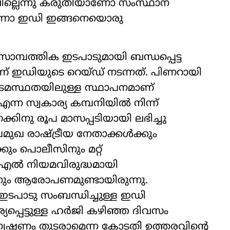
ല്ലെന്നു കരുതിയാണോ സംസ്ഥാന
ാണോ ഇഡി ഇങ്ങനെയൊരു
ത്തിക ഇടപാടുമായി ബന്ധപ്പെട്ട
ണ് ഇഡിയുടെ റെയ്ഡ് നടന്നത്. പിണറായി
ഉടമസ്ഥതയിലുള്ള സ്ഥാപനമാണ്
സ്വകാര്യ കമ്പനിയിൽ നിന്ന്
്കിനു രൂപ മാസപ്പടിയായി ലഭിച്ചു
ുഖ രാഷ്‌ട്രീയ നേതാക്കൾക്കും
ം പൊലീസിനും മറ്റ്
ർഎൽ നിയമവിരുദ്ധമായി
നും ആരോപണമുണ്ടായിരുന്നു.
ാടു സംബന്ധിച്ചുള്ള ഇഡി
യപ്പെട്ടുള്ള ഹർജി കഴിഞ്ഞ ദിവസം
വേഷണം തുടരാമെന്ന കോടതി ഉത്തരവിന്‍റെ