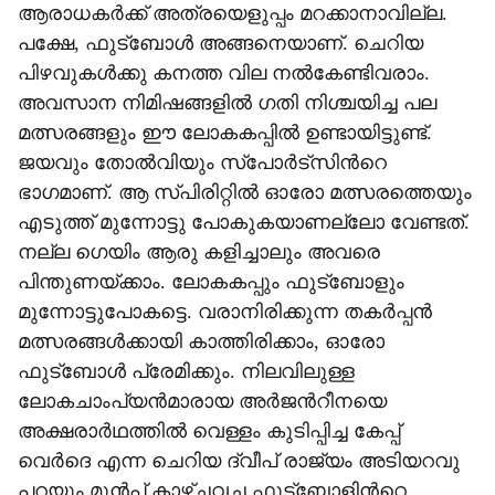
ആരാധകർക്ക് അത്രയെളുപ്പം മറക്കാനാവില്ല.
പക്ഷേ, ഫുട്ബോൾ അങ്ങനെയാണ്. ചെറിയ
പിഴവുകൾക്കു കനത്ത വില നൽകേണ്ടിവരാം.
അവസാന നിമിഷങ്ങളിൽ ഗതി നിശ്ചയിച്ച പല
മത്സരങ്ങളും ഈ ലോകകപ്പിൽ ഉണ്ടായിട്ടുണ്ട്.
ജയവും തോൽവിയും സ്പോർട്സിന്‍റെ
ഭാഗമാണ്. ആ സ്പിരിറ്റിൽ ഓരോ മത്സരത്തെയും
എടുത്ത് മുന്നോട്ടു പോകുകയാണല്ലോ വേണ്ടത്.
നല്ല ഗെയിം ആരു കളിച്ചാലും അവരെ
പിന്തുണയ്ക്കാം. ലോകകപ്പും ഫുട്ബോളും
മുന്നോട്ടുപോകട്ടെ. വരാനിരിക്കുന്ന തകർപ്പൻ
മത്സരങ്ങൾക്കായി കാത്തിരിക്കാം, ഓരോ
ഫുട്ബോൾ പ്രേമിക്കും. നിലവിലുള്ള
ലോകചാംപ്യൻമാരായ അർജന്‍റീനയെ
അക്ഷരാർഥത്തിൽ വെള്ളം കുടിപ്പിച്ച കേപ്പ്
വെർദെ എന്ന ചെറിയ ദ്വീപ് രാജ്യം അടിയറവു
പറയും മുൻപ് കാഴ്ചവച്ച ഫുട്ബോളിന്‍റെ