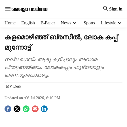
Sign in
H
Home
English
E-Paper
News
Sports
Lifestyle
e
a
കളമൊഴിഞ്ഞ് ബ്രസീൽ, ലോക കപ്പ്
d
മുന്നോട്ട്
e
r
m
നല്ല ഗെയിം ആരു കളിച്ചാലും അവരെ
e
പിന്തുണയ്ക്കാം. ലോകകപ്പും ഫുട്ബോളും
n
മുന്നോട്ടുപോകട്ടെ.
u
i
MV Desk
t
e
Updated on :
06 Jul 2026, 6:10 PM
m
s
S
o