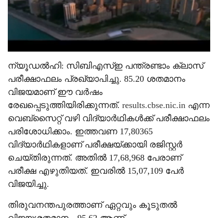
ന്യൂഡൽഹി: സിബിഎസ്ഇ പന്ത്രണ്ടാം ക്ലാസ്
പരീക്ഷാഫലം പ്രഖ്യാപിച്ചു. 85.20 ശതമാനം
വിജയമാണ് ഈ വർഷം
രേഖപ്പെടുത്തിയിരിക്കുന്നത്.
results.cbse.nic.in
എന്ന
വെബ്സൈറ്റ് വഴി വിദ്യാർഥികൾക്ക് പരീക്ഷാഫലം
പരിശോധിക്കാം. ഇത്തവണ 17,80365
വിദ്യാർഥികളാണ് പരീക്ഷയ്ക്കായി രജിസ്റ്റർ
ചെയ്തിരുന്നത്. അതിൽ 17,68,968 പേരാണ്
പരീക്ഷ എഴുതിയത്. ഇവരിൽ 15,07,109 പേർ
വിജയിച്ചു.
തിരുവനന്തപുരത്താണ് ഏറ്റവും കൂടുതൽ