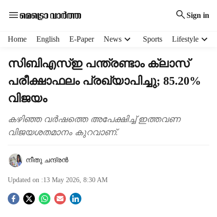
Sign in
H
Home
English
E-Paper
News
Sports
Lifestyle
e
a
സിബിഎസ്‌ഇ പന്ത്രണ്ടാം ക്ലാസ്
d
പരീക്ഷാഫലം പ്രഖ്യാപിച്ചു; 85.20%
e
r
വിജയം
m
e
കഴിഞ്ഞ വർഷത്തെ അപേക്ഷിച്ച് ഇത്തവണ
n
വിജയശതമാനം കുറവാണ്.
u
i
t
നീതു ചന്ദ്രൻ
e
m
Updated on :
13 May 2026, 8:30 AM
s
S