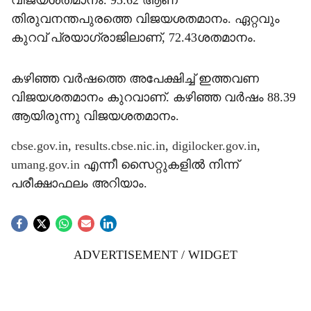
വിജയശതമാനം. 95.62 ആണ്
തിരുവനന്തപുരത്തെ വിജയശതമാനം. ഏറ്റവും
കുറവ് പ്രയാഗ്‌രാജിലാണ്, 72.43ശതമാനം.
കഴിഞ്ഞ വർഷത്തെ അപേക്ഷിച്ച് ഇത്തവണ
വിജയശതമാനം കുറവാണ്. കഴിഞ്ഞ വർഷം 88.39
ആയിരുന്നു വിജയശതമാനം.
cbse.gov.in
,
results.cbse.nic.in
,
digilocker.gov.in
,
umang.gov.in
എന്നീ സൈറ്റുകളിൽ നിന്ന്
പരീക്ഷാഫലം അറിയാം.
ADVERTISEMENT / WIDGET