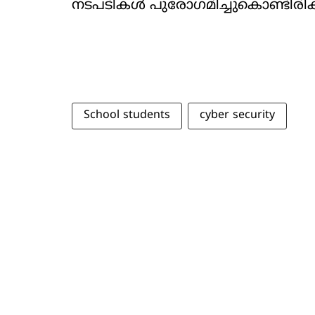
നടപടികൾ പുരോഗമിച്ചുകൊണ്ടിരിക
School students
cyber security