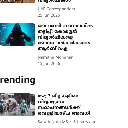
വിദ്യാർഥികൾ
UAE Correspondent
25 Jun 2026
സൈബർ സാമ്പത്തിക
തട്ടിപ്പ്; കോളെജ്
വിദ്യാർഥികളെ
ബോധവത്കരി​ക്കാ​ൻ
ആ​ർ​ബി​ഐ
Namitha Mohanan
15 Jun 2026
rending
മഴ; 7 ജില്ലകളിലെ
വിദ്യാഭ്യാസ
സ്ഥാപനങ്ങൾക്ക്
വെള്ളിയാഴ്ച അവധി
Sarath Nath MS
8 hours ago