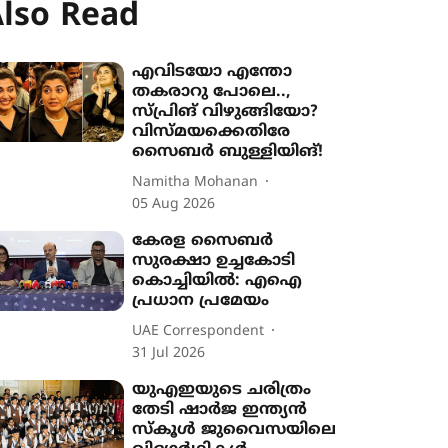
lso Read
എവിടയോ എന്തോ
തകരാറു പോലെ..,
സ്പ്രിങ് വിഴുങ്ങിയോ‍?
വിസ്മയക്കെതിരേ
സൈബർ ബുള്ളിയിങ്!
Namitha Mohanan
05 Aug 2026
കേരള സൈബർ
സുരക്ഷാ ഉച്ചകോടി
കൊച്ചിയിൽ: എഐ
പ്രധാന പ്രമേയം
UAE Correspondent
31 Jul 2026
യുഎഇയുടെ ചരിത്രം
തേടി ഷാർജ ഇന്ത്യൻ
സ്കൂൾ ജുവൈസയിലെ