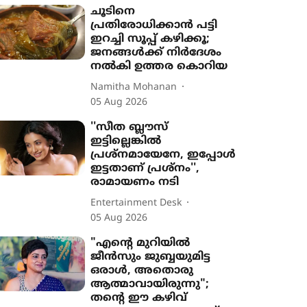
ചൂടിനെ
പ്രതിരോധിക്കാൻ പട്ടി
ഇറച്ചി സൂപ്പ് കഴിക്കൂ;
ജനങ്ങൾക്ക് നിർദേശം
നൽകി ഉത്തര കൊറിയ
Namitha Mohanan
05 Aug 2026
''സീത ബ്ലൗസ്
ഇട്ടില്ലെങ്കിൽ
പ്രശ്നമായേനേ, ഇപ്പോൾ
ഇട്ടതാണ് പ്രശ്നം'',
രാമായണം നടി
Entertainment Desk
05 Aug 2026
"എന്‍റെ മുറിയിൽ
ജീൻസും ജുബ്ബയുമിട്ട
ഒരാൾ, അതൊരു
ആത്മാവായിരുന്നു";
തന്‍റെ ഈ കഴിവ്