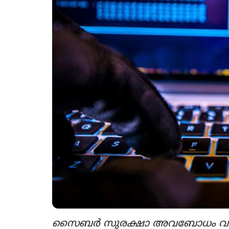
സൈബർ സുരക്ഷാ അവബോധം വർധിപ