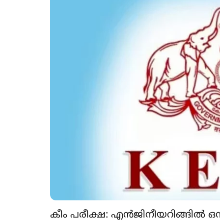
കീം പരീക്ഷ: എൻജിനീയറിങ്ങിൽ ഒന്നാ