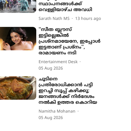
സ്ഥാപനങ്ങൾക്ക്
വെള്ളിയാഴ്ച അവധി
Sarath Nath MS
13 hours ago
''സീത ബ്ലൗസ്
ഇട്ടില്ലെങ്കിൽ
പ്രശ്നമായേനേ, ഇപ്പോൾ
ഇട്ടതാണ് പ്രശ്നം'',
രാമായണം നടി
Entertainment Desk
05 Aug 2026
ചൂടിനെ
പ്രതിരോധിക്കാൻ പട്ടി
ഇറച്ചി സൂപ്പ് കഴിക്കൂ;
ജനങ്ങൾക്ക് നിർദേശം
നൽകി ഉത്തര കൊറിയ
Namitha Mohanan
05 Aug 2026