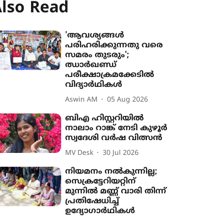
lso Read
'ആവശ‍്യങ്ങൾ
പരിഹരിക്കുന്നതു വരെ
സമരം തുടരും';
ഝാർഖണ്ഡ്
പരീക്ഷാക്രമക്കേടിൽ
വിദ‍്യാർഥികൾ
Aswin AM
05 Aug 2026
ബിഎ ഹിസ്റ്ററിയിൽ
നാലാം റാങ്ക് നേടി കുഴൂർ
സ്വദേശി വർഷ വിത്സൻ
MV Desk
30 Jul 2026
നിയമനം നൽകുന്നില്ല;
സെക്രട്ടേറിയറ്റിന്
മുന്നിൽ മണ്ണ് വാരി തിന്ന്
പ്രതിഷേധിച്ച്
ഉദ്യോഗാർഥികൾ