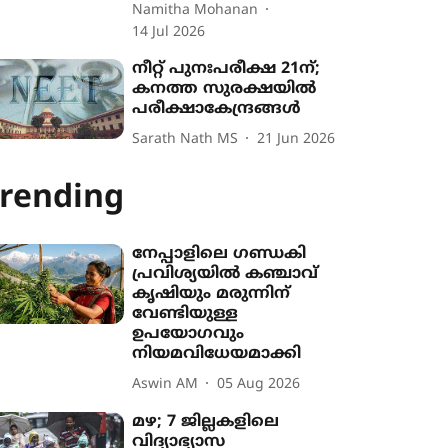
Namitha Mohanan
14 Jul 2026
നീറ്റ് പുനഃപരീക്ഷ 21ന്;
കനത്ത സുരക്ഷയില്‍
പരീക്ഷാകേന്ദ്രങ്ങള്‍
Sarath Nath MS
21 Jun 2026
rending
നേപ്പാളിലെ ഗണ്ഡകി
പ്രവിശ‍്യയിൽ കഞ്ചാവ്
കൃഷി‍യും മരുന്നിന്
വേണ്ടിയുള്ള
ഉപയോഗവും
നിയമവിധേയമാക്കി
Aswin AM
05 Aug 2026
മഴ; 7 ജില്ലകളിലെ
വിദ്യാഭ്യാസ