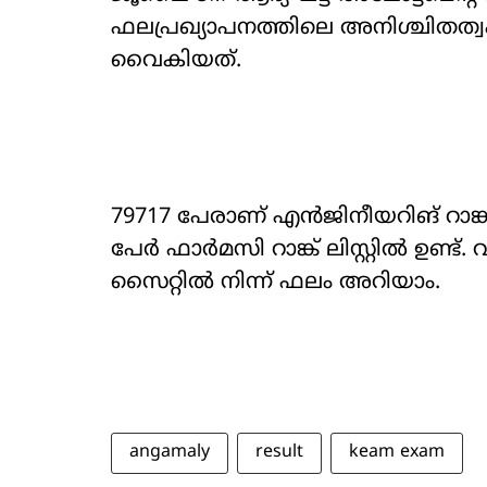
ഫലപ്രഖ്യാപനത്തിലെ അനിശ്ചിതത്വ
വൈകിയത്.
79‌717 പേരാണ് എൻജിനീയറിങ് റാങ്ക് ലി
പേർ ഫാർമസി റാങ്ക് ലിസ്റ്റിൽ ഉണ്ട്. 
സൈറ്റിൽ നിന്ന് ഫലം അറിയാം.
angamaly
result
keam exam