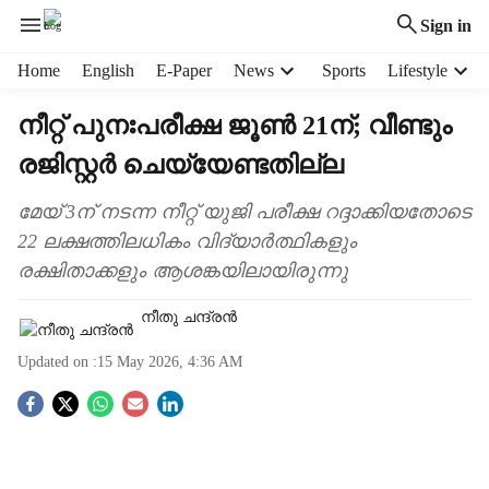
Sign in
H
Home
English
E-Paper
News
Sports
Lifestyle
e
a
നീറ്റ് പുനഃപരീക്ഷ ജൂൺ 21ന്; വീണ്ടും
d
രജിസ്റ്റർ ചെയ്യേണ്ടതില്ല
e
r
m
മേയ് 3ന് നടന്ന നീറ്റ് യുജി പരീക്ഷ റദ്ദാക്കിയതോടെ
e
22 ലക്ഷത്തിലധികം വിദ്യാർത്ഥികളും
n
രക്ഷിതാക്കളും ആശങ്കയിലായിരുന്നു
u
i
നീതു ചന്ദ്രൻ
t
e
Updated on :
15 May 2026, 4:36 AM
m
s
S
o