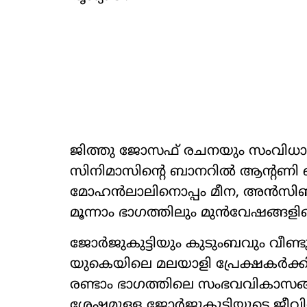
ജിത്തു ജോസഫ് രചനയും സംവിധാനവ
സിനിമാസിന്‍റെ ബാനറിൽ ആന്‍റണി പെ
മോഹൻലാലിനൊപ്പം മീന, അൻസ
മൂന്നാം ഭാഗത്തിലും മുൻവേഷങ്ങളില
ജോർജുകുട്ടിയും കുടുംബവും വീണ്
യുകെയിലെ മലയാളി പ്രേക്ഷകർക
രണ്ടാം ഭാഗത്തിലെ സംഭവവികാസങ
ശേഷമുള്ള ജോർജുകുട്ടിയുടെ ജീവിത