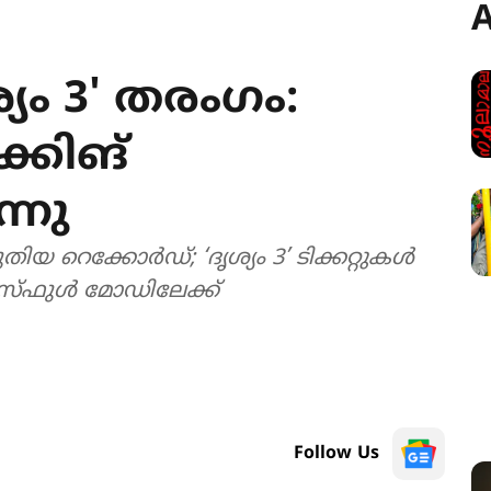
A
യം 3' തരംഗം:
്കിങ്
്നു
 റെക്കോർഡ്; ‘ദൃശ്യം 3’ ടിക്കറ്റുകൾ
ൗസ്‌ഫുൾ മോഡിലേക്ക്
Follow Us