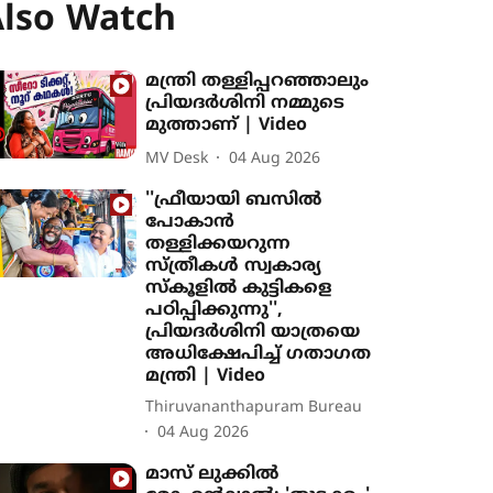
lso Watch
മന്ത്രി തള്ളിപ്പറഞ്ഞാലും
പ്രിയദർശിനി നമ്മുടെ
മുത്താണ് | Video
MV Desk
04 Aug 2026
''ഫ്രീയായി ബസിൽ
പോകാൻ
തള്ളിക്കയറുന്ന
സ്ത്രീകൾ സ്വകാര്യ
സ്കൂളിൽ കുട്ടികളെ
പഠിപ്പിക്കുന്നു'',
പ്രിയദർശിനി യാത്രയെ
അധിക്ഷേപിച്ച് ഗതാഗത
മന്ത്രി | Video
Thiruvananthapuram Bureau
04 Aug 2026
മാസ് ലുക്കിൽ