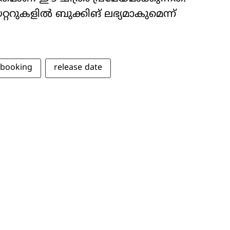
റുകളിൽ ബുക്കിങ് ലഭ്യമാകുമെന്ന്
booking
release date