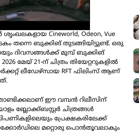
 ശൃംഖലകളായ Cineworld, Odeon, Vue
തന്നെ ബുക്കിങ് തുടങ്ങിയിട്ടുണ്ട്. ഒരു
രയും ദിവസങ്ങൾക്ക് മുമ്പ് ബുക്കിങ്
2026 മേയ് 21-ന് ചിത്രം തിയേറ്ററുകളിൽ
ക്കറ്റ് ലീഡേഴ്സായ RFT ഫിലിംസ് ആണ്
ത്.
ണ്ടിക്കലാണ് ഈ വമ്പൻ റിലീസിന്
ളം ബ്ലോക്ക്ബസ്റ്റർ ചിത്രങ്ങൾ
 വിപണികളിലെയും പ്രേക്ഷകരിലേക്ക്
്ക് റെക്കോർഡിലെ മറ്റൊരു പൊൻതൂവലാകും