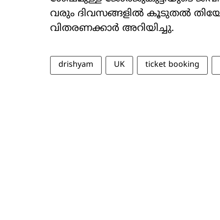
വരും ദിവസങ്ങളിൽ കൂടുതൽ തിയേറ്റ
വിതരണക്കാർ അറിയിച്ചു.
drishyam
UK
ticket booking