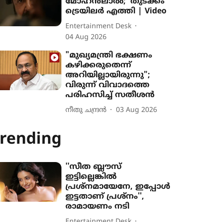
മോഹൻലാൽ; 'തുടക്കം'
ട്രെയിലർ എത്തി | Video
Entertainment Desk
04 Aug 2026
"മുഖ്യമന്ത്രി ഭക്ഷണം
കഴിക്കരുതെന്ന്
അറിയില്ലായിരുന്നു";
വിരുന്ന് വിവാദത്തെ
പരിഹസിച്ച് സതീശൻ
നീതു ചന്ദ്രൻ
03 Aug 2026
rending
''സീത ബ്ലൗസ്
ഇട്ടില്ലെങ്കിൽ
പ്രശ്നമായേനേ, ഇപ്പോൾ
ഇട്ടതാണ് പ്രശ്നം'',
രാമായണം നടി
Entertainment Desk