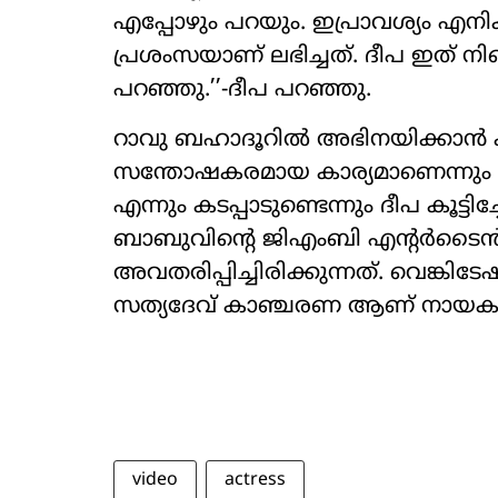
എപ്പോഴും പറയും. ഇപ്രാവശ്യം എനിക
പ്രശംസയാണ് ലഭിച്ചത്. ദീപ ഇത് നിന്
പറഞ്ഞു.’’-ദീപ പറഞ്ഞു.
റാവു ബഹാദൂറിൽ അഭിനയിക്കാൻ കഴ
സന്തോഷകരമായ കാര്യമാണെന്നു
എന്നും കടപ്പാടുണ്ടെന്നും ദീപ കൂട്ടി
ബാബുവിന്റെ ജിഎംബി എന്റർടൈൻമ
അവതരിപ്പിച്ചിരിക്കുന്നത്. വെങ്കി
സത്യദേവ് കാഞ്ചരണ ആണ് നായകന
video
actress