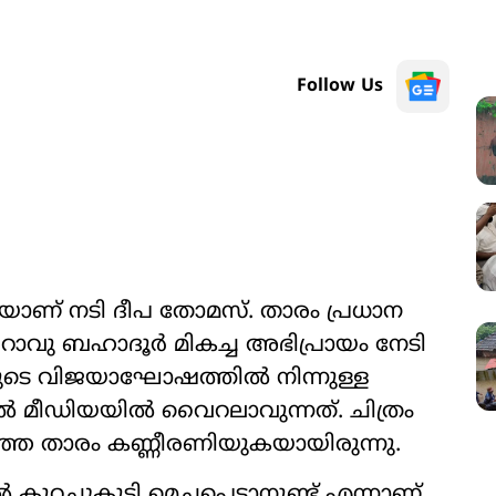
Follow Us
യാണ് നടി ദീപ തോമസ്. താരം പ്രധാന
ം റാവു ബഹാദൂർ മികച്ച അഭിപ്രായം നേടി
യുടെ വിജയാഘോഷത്തിൽ നിന്നുള്ള
മീഡിയയിൽ വൈറലാവുന്നത്. ചിത്രം
പറഞ്ഞ താരം കണ്ണീരണിയുകയായിരുന്നു.
റച്ചുകൂടി മെച്ചപ്പെടാനുണ്ട് എന്നാണ്