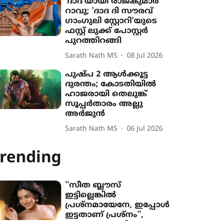
'ദാദ'യായി രാജ്കുമാര്‍
റാവു; 'ദാദ ദി സൗരവ്
ഗാംഗുലി സ്റ്റോറി'യുടെ
ഫസ്റ്റ് ലുക്ക് പോസ്റ്റർ
പുറത്തിറങ്ങി
Sarath Nath MS
08 Jul 2026
പുഷ്പ 2 ആൾക്കൂട്ട
ദുരന്തം; കോടതിയിൽ
ഹാജരായി തെലുങ്ക്
സൂപ്പർതാരം അല്ലു
അർജുൻ
Sarath Nath MS
06 Jul 2026
rending
''സീത ബ്ലൗസ്
ഇട്ടില്ലെങ്കിൽ
പ്രശ്നമായേനേ, ഇപ്പോൾ
ഇട്ടതാണ് പ്രശ്നം'',