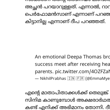
അച്ഛൻ പറയാറുള്ളത്. എന്നാൽ, റാവു
പെർഫോമൻസാണ് എന്നാണ് പറഞ്ഞത്
കിട്ടാനില്ല എന്നാണ് ദീപ പറഞ്ഞത്.
An emotional Deepa Thomas bro
success meet after receiving hear
parents.
pic.twitter.com/4OZFZa
— NikhilPrabhas 🇮🇳 🇫🇷 (@EmmaMy
എന്‍റെ മാതാപിതാക്കള്‍ക്ക് തെലുങ്ക്
സിനിമ കാണുമ്പോള്‍ അക്ഷരാര്‍ഥത്ത
കണ്ട് എനിക്ക് അഭിമാനം തോന്നി. ദീപ