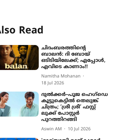
lso Read
ചിദംബരത്തിന്‍റെ
ബാലൻ: ദി ബോയ്
ഒടിടിയിലേക്ക്; എപ്പോൾ,
എവിടെ കാണാം!!
Namitha Mohanan
18 Jul 2026
ദുൽക്കർ–പൂജ ഹെഗ്‌ഡെ
കൂട്ടുകെട്ടിൽ തെലുങ്ക്
ചിത്രം; ‘ശ്രീ ശ്രീ’ ഫസ്റ്റ്
ലുക്ക് പോസ്റ്റർ
പുറത്തിറങ്ങി
Aswin AM
10 Jul 2026