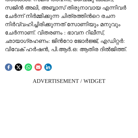
സജിൻ അലി, അബ്ബാസ് തിരുനാവായ എന്നിവർ
ചേർന്ന് നിർമ്മിക്കുന്ന ചിത്രത്തിന്‍റെ രചന
നിർവ്വഹിച്ചിരിക്കുന്നത് സോണിയും മനുവും
ചേർന്നാണ്. വിതരണം : ഭാവന റിലീസ്,
ഛായാഗ്രഹണം: ജിന്‍റോ ജോർജ്ജ്, എഡിറ്റർ:
വിവേക് ഹർഷൻ, പി.ആർ.ഒ: ആതിര ദിൽജിത്ത്.
ADVERTISEMENT / WIDGET