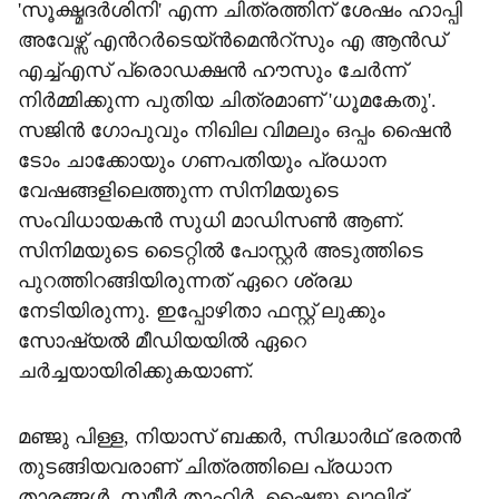
'സൂക്ഷ്മദർശിനി' എന്ന ചിത്രത്തിന് ശേഷം ഹാപ്പി
അവേഴ്സ് എന്‍റർടെയ്ൻമെന്‍റ്സും എ ആൻഡ്
എച്ച്എസ് പ്രൊഡക്ഷൻ ഹൗസും ചേർന്ന്
നിർമ്മിക്കുന്ന പുതിയ ചിത്രമാണ് 'ധൂമകേതു'.
സജിൻ ഗോപുവും നിഖില വിമലും ഒപ്പം ഷൈൻ
ടോം ചാക്കോയും ഗണപതിയും പ്രധാന
വേഷങ്ങളിലെത്തുന്ന സിനിമയുടെ
സംവിധായകൻ സുധി മാഡിസൺ ആണ്.
സിനിമയുടെ ടൈറ്റിൽ പോസ്റ്റർ അടുത്തിടെ
പുറത്തിറങ്ങിയിരുന്നത് ഏറെ ശ്രദ്ധ
നേടിയിരുന്നു. ഇപ്പോഴിതാ ഫസ്റ്റ് ലുക്കും
സോഷ്യൽ മീഡിയയിൽ ഏറെ
ചർച്ചയായിരിക്കുകയാണ്.
മഞ്ജു പിള്ള, നിയാസ് ബക്കർ, സിദ്ധാർഥ് ഭരതൻ
തുടങ്ങിയവരാണ് ചിത്രത്തിലെ പ്രധാന
താരങ്ങള്‍. സമീർ താഹിർ, ഷൈജു ഖാലിദ്,