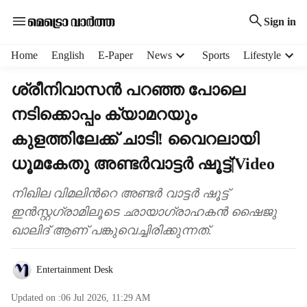
Sign in
H
Home
English
E-Paper
News
Sports
Lifestyle
e
a
ശ്രീനിവാസൻ പറഞ്ഞ പോലെ
d
നടിക്കൊപ്പം ക്യാമറയും
e
r
കുളത്തിലേക്ക് ചാടി! വൈറലായി
m
e
ധൂമകേതു അണ്ടർവാട്ടർ ഷൂട്ട്|Video
n
u
നിഖില വിമലിന്‍റെ അണ്ടർ വാട്ടർ ഷൂട്ട്
i
ഇൻസ്റ്റഗ്രാമിലൂടെ ഛായാഗ്രാഹകൻ ഷൈജു
t
ഖാലിദ് ആണ് പങ്കുവെച്ചിരിക്കുന്നത്.
e
m
s
Entertainment Desk
Updated on :
06 Jul 2026, 11:29 AM