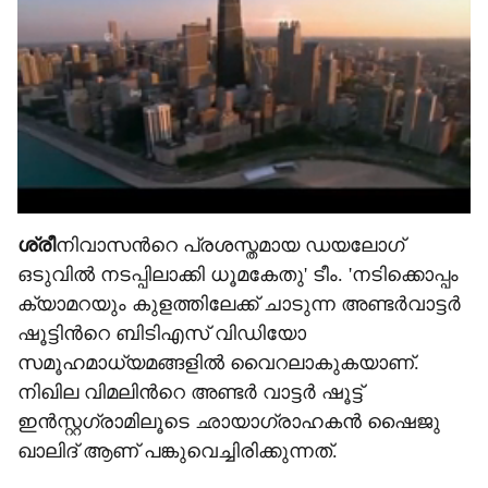
ശ്രീ
നിവാസന്‍റെ പ്രശസ്തമായ ഡയലോഗ്
ഒടുവിൽ നടപ്പിലാക്കി ധൂമകേതു' ടീം. 'നടിക്കൊപ്പം
ക്യാമറയും കുളത്തിലേക്ക് ചാടുന്ന അണ്ടർവാട്ടർ
ഷൂട്ടിന്‍റെ ബിടിഎസ് വിഡിയോ
സമൂഹമാധ്യമങ്ങളിൽ വൈറലാകുകയാണ്.
നിഖില വിമലിന്‍റെ അണ്ടർ വാട്ടർ ഷൂട്ട്
ഇൻസ്റ്റഗ്രാമിലൂടെ ഛായാഗ്രാഹകൻ ഷൈജു
ഖാലിദ് ആണ് പങ്കുവെച്ചിരിക്കുന്നത്.