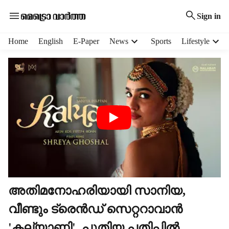
Sign in
H
Home
English
E-Paper
News
Sports
Lifestyle
e
a
d
e
r
m
e
n
u
i
t
e
m
അതിമനോഹരിയായി സാനിയ,
s
വീണ്ടും ട്രെൻഡ് സെറ്ററാവാൻ
'കല്യാണി', പുതിയ പതിപ്പിൽ