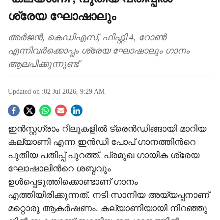
ശ്രേയ ഘോഷാലും
അർജൻ, കെഡിഎസ്, ഫിഫ്റ്റി 4, റോൺ
എന്നിവർക്കൊപ്പം ശ്രേയ ഘോഷാലും ഗാനം
ആലപിക്കുന്നുണ്ട്
Updated on :
02 Jul 2026, 9:29 AM
S
ഇൻസ്റ്റഗ്രാം റീലുകളിൽ ട്രെൻഡിങ്ങായി മാറിയ
o
കല്യാണി എന്ന ഇൻഡി പോപ് ഗാനത്തിന്‍റെ
c
പുതിയ പതിപ്പ് പുറത്ത്. പ്രമുഖ ഗായിക ശ്രേയ
ഘോഷാലിന്‍റെ ശബ്ദവും
i
ഉൾപ്പെടുത്തിക്കൊണ്ടാണ് ഗാനം
a
എത്തിയിരിക്കുന്നത്. നടി സാനിയ അയ്യപ്പനാണ്
മറ്റൊരു ആകർഷണം. കല്യാണിയായി നിറഞ്ഞു
l