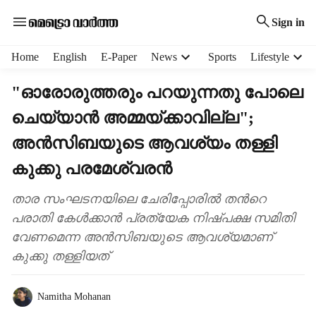
Sign in
H
Home
English
E-Paper
News
Sports
Lifestyle
e
a
"ഓരോരുത്തരും പറയുന്നതു പോലെ
d
ചെയ്യാൻ അമ്മയ്ക്കാവില്ല";
e
r
അൻസിബയുടെ ആവശ്യം തള്ളി
m
e
കുക്കു പരമേശ്വരൻ
n
u
താര സംഘടനയിലെ ചേരിപ്പോരിൽ തന്‍റെ
i
പരാതി കേൾക്കാൻ പ്രത്യേക നിഷ്പക്ഷ സമിതി
t
വേണമെന്ന അൻസിബയുടെ ആവശ്യമാണ്
e
കുക്കു തള്ളിയത്
m
s
Namitha Mohanan